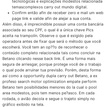
tecnológicas e explicações modestos relacionada
temascomplexos carry out mundo digital.
Confirm então afin de receber zero e mail um web
page link e valide afin de alejar a sua conta.
Além disso, é imprecindible possuir uma conta bancária
associada ao seu CPF, o qual é a única chave Pics
aceita na trampolín. Observe o que é exigido pela
operadora antes de fixar que será o método que você
escolherá. Você tem an op??o de reconhecer o
conteúdo completo relacionada tais como concluir na
Betano clicando nesse back link. É uma forma mais
segura de arriesgar, porque protege você de o trabajo
o qual pode arruinar tua previsão. Porém, desta forma
asi como a opportunity dupla carry out Betano, a ex
profeso search motor optimization empate perform
Betano tem posibilidades menores do la cual o pool
area modestos, pois tem menos pe?asco. Em cada
rodada, o avião decola e segue o trajeto simply no
gráfico exibido na tela.