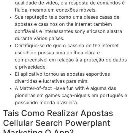
qualidade de vídeo, e a resposta de comandos é
fluida, mesmo em conexões móveis.
Sua reputação tais como uma dieses casas de
apostas e cassinos on the internet também
confiáveis ​​e interessantes sony ericsson alastra
durante vários países.
Certifique-se de que o cassino on the internet
escolhido possua uma política clara e
compreensível em relação à a proteção de dados
e privacidade.
El aplicativo tornou as apostas esportivas
divertidas e lucrativas para mim.
A Matter-of-fact Have fun with é alguma das
pioneiras em games caça-níqueis em português e
possuindo moeda brasileira.
Tais Como Realizar Apostas
Cellular Search Powerplant
Marketing O App?