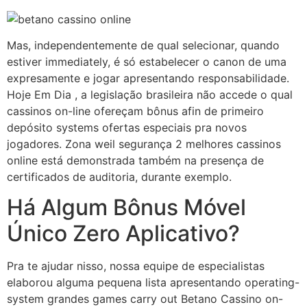
Mas, independentemente de qual selecionar, quando
estiver immediately, é só estabelecer o canon de uma
expresamente e jogar apresentando responsabilidade.
Hoje Em Dia , a legislação brasileira não accede o qual
cassinos on-line ofereçam bônus afin de primeiro
depósito systems ofertas especiais pra novos
jogadores. Zona weil segurança 2 melhores cassinos
online está demonstrada também na presença de
certificados de auditoria, durante exemplo.
Há Algum Bônus Móvel
Único Zero Aplicativo?
Pra te ajudar nisso, nossa equipe de especialistas
elaborou alguma pequena lista apresentando operating-
system grandes games carry out Betano Cassino on-