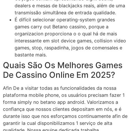
dealers e mesas de blackjacks reais, além de uma
transmissão simultânea de entrada qualidade.
É difícil selecionar operating-system grandes
games carry out Betano cassino, porque a
organizacion proporciona o o qual há de mais
interessante em slot device games, collision video
games, stop, raspadinha, jogos de comensales e
bastante mais.
Quais São Os Melhores Games
De Cassino Online Em 2025?
Afin De a visitar todas as funcionalidades da nossa
plataforma mobile phone, os usuários precisam fazer 1
forma simply no betano app android. Valorizamos a
confiança que nossos clientes depositam em nós, e é
durante isso que nos esforçamos continuamente afin de
garantir la cual disponibilizamos 1 serviço de alta
qualidade. Nossa equipe dedicada trabalha