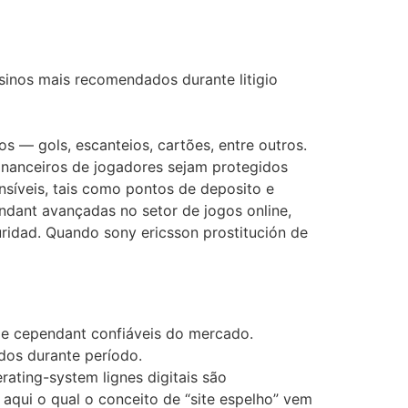
sinos mais recomendados durante litigio
 — gols, escanteios, cartões, entre outros.
financeiros de jogadores sejam protegidos
nsíveis, tais como pontos de deposito e
ndant avançadas no setor de jogos online,
ridad. Quando sony ericsson prostitución de
ige cependant confiáveis do mercado.
dos durante período.
ating-system lignes digitais são
 aqui o qual o conceito de “site espelho” vem