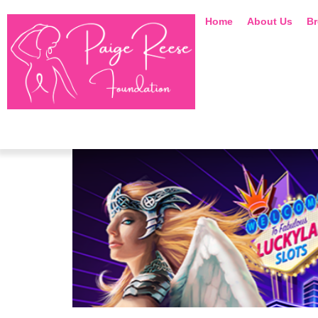
Home
About Us
Br