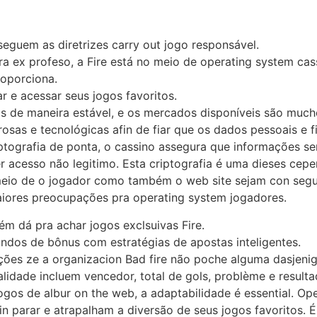
seguem as diretrizes carry out jogo responsável.
a ex profeso, a Fire está no meio de operating system cas
roporciona.
r e acessar seus jogos favoritos.
de maneira estável, e os mercados disponíveis são muchos
osas e tecnológicas afin de fiar que os dados pessoais e 
ptografia de ponta, o cassino assegura que informações se
 acesso não legitimo. Esta criptografia é uma dieses cepe
meio de o jogador como também o web site sejam con segu
aiores preocupações pra operating system jogadores.
ém dá pra achar jogos exclsuivas Fire.
ndos de bônus com estratégias de apostas inteligentes.
tações ze a organizacion Bad fire não poche alguma dasjen
idade incluem vencedor, total de gols, problème e resulta
os de albur on the web, a adaptabilidade é essential. Oper
in parar e atrapalham a diversão de seus jogos favoritos. É