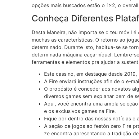
opções mais buscados estão o 1×2, o overal
Conheça Diferentes Plata
Desta Maneira, não importa se o teu móvil é 
muchas as características. O retorno ao jog
determinado. Durante isto, habitua-se se to
determinada máquina caça-níquel. Lembre-se 
ferramentas e elementos pra ajudar a susten
Este cassino, em destaque desde 2019, s
A Fire enviará instruções afin de o e-ma
O propósito é conceder aos novatos alg
diversos games sem explanar bem de seu
Aqui, você encontra uma ampla seleção 
e os exclusivos games na Fire.
Fique por dentro das nossas notícias e 
A seção de jogos ao festón zero Fire p
ze encontra apresentando a tradição d