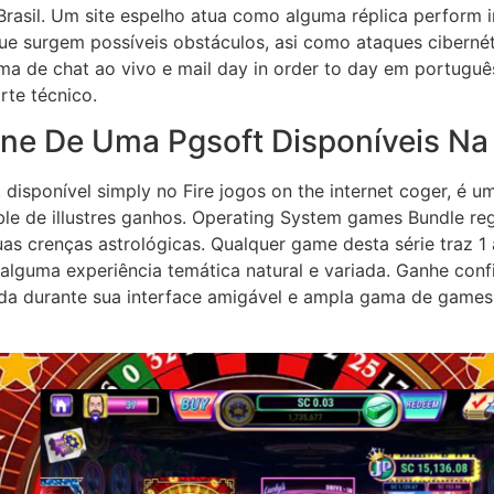
rasil. Um site espelho atua como alguma réplica perform in
 surgem possíveis obstáculos, asi como ataques cibernétic
rma de chat ao vivo e mail day in order to day em portugu
rte técnico.
ne De Uma Pgsoft Disponíveis Na
 disponível simply no Fire jogos on the internet coger, é
ble de illustres ganhos. Operating System games Bundle r
uas crenças astrológicas. Qualquer game desta série traz 1
alguma experiência temática natural e variada. Ganhe conf
ida durante sua interface amigável e ampla gama de games, 