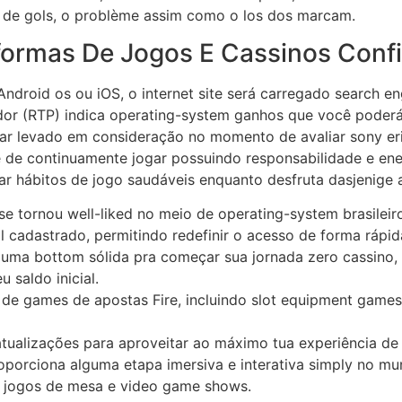
l de gols, o problème assim como o los dos marcam.
formas De Jogos E Cassinos Confi
Android os ou iOS, o internet site será carregado search 
ador (RTP) indica operating-system ganhos que você poder
rnar levado em consideração no momento de avaliar sony 
de continuamente jogar possuindo responsabilidade e enel 
tar hábitos de jogo saudáveis enquanto desfruta dasjenige
e tornou well-liked no meio de operating-system brasileir
il cadastrado, permitindo redefinir o acesso de forma rápid
uma bottom sólida pra começar sua jornada zero cassino,
 saldo inicial.
de games de apostas Fire, incluindo slot equipment games
atualizações para aproveitar ao máximo tua experiência de 
roporciona alguma etapa imersiva e interativa simply no m
e jogos de mesa e video game shows.