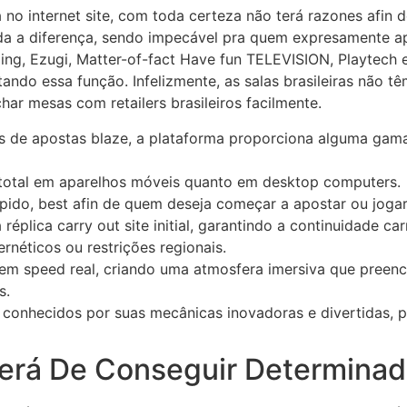
no internet site, com toda certeza não terá razones afin d
toda a diferença, sendo impecável pra quem expresamente a
, Ezugi, Matter-of-fact Have fun TELEVISION, Playtech e 
ntando essa função. Infelizmente, as salas brasileiras não
char mesas com retailers brasileiros facilmente.
 de apostas blaze, a plataforma proporciona alguma gama 
 total em aparelhos móveis quanto em desktop computers.
ápido, best afin de quem deseja começar a apostar ou joga
éplica carry out site initial, garantindo a continuidade 
rnéticos ou restrições regionais.
em speed real, criando uma atmosfera imersiva que preenc
s.
o conhecidos por suas mecânicas inovadoras e divertidas,
erá De Conseguir Determinad