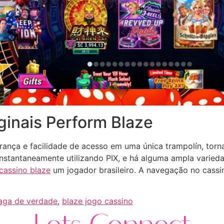
ginais Perform Blaze
urança e facilidade de acesso em uma única trampolín, torn
 instantaneamente utilizando PIX, e há alguma ampla varie
cassino blaze
um jogador brasileiro. A navegação no cassin
paga de verdade
,
blaze jogo cassino