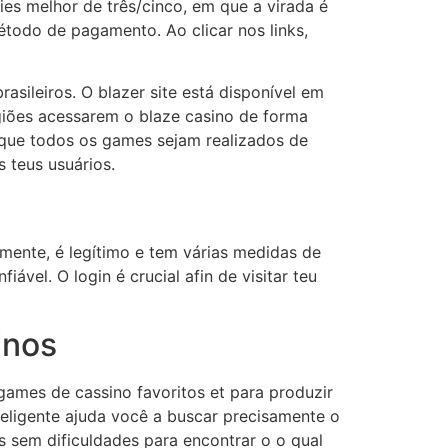
es melhor de três/cinco, em que a virada é
todo de pagamento. Ao clicar nos links,
sileiros. O blazer site está disponível em
regiões acessarem o blaze casino de forma
 que todos os games sejam realizados de
s teus usuários.
zmente, é legítimo e tem várias medidas de
vel. O login é crucial afin de visitar teu
inos
 games de cassino favoritos et para produzir
teligente ajuda você a buscar precisamente o
s sem dificuldades para encontrar o o qual