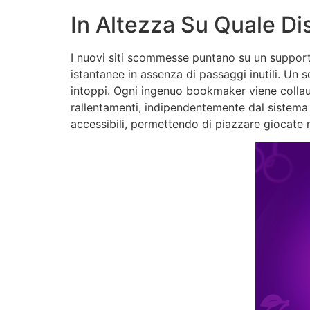
In Altezza Su Quale Di
I nuovi siti scommesse puntano su un support
istantanee in assenza di passaggi inutili. Un 
intoppi. Ogni ingenuo bookmaker viene collauda
rallentamenti, indipendentemente dal sistema
accessibili, permettendo di piazzare giocate 