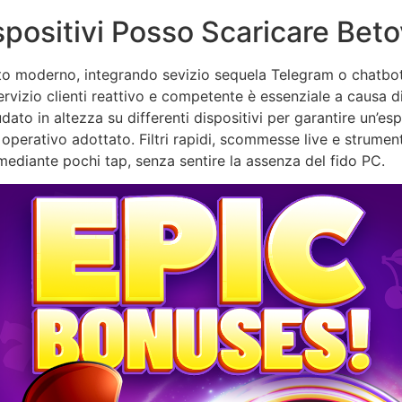
spositivi Posso Scaricare Bet
o moderno, integrando sevizio sequela Telegram o chatbot c
servizio clienti reattivo e competente è essenziale a causa d
to in altezza su differenti dispositivi per garantire un’espe
 operativo adottato. Filtri rapidi, scommesse live e strume
mediante pochi tap, senza sentire la assenza del fido PC.