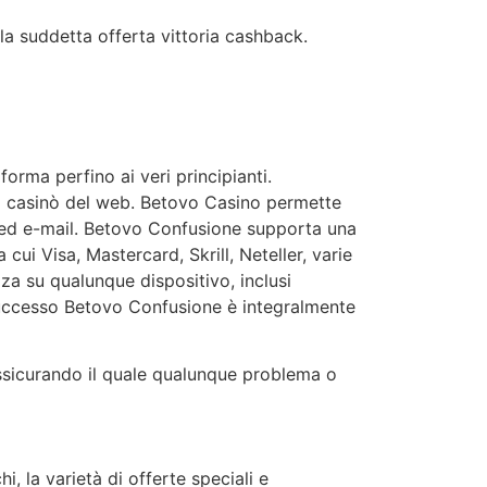
i la suddetta offerta vittoria cashback.
orma perfino ai veri principianti.
 dei casinò del web. Betovo Casino permette
vo ed e-mail. Betovo Confusione supporta una
cui Visa, Mastercard, Skrill, Neteller, varie
zza su qualunque dispositivo, inclusi
 successo Betovo Confusione è integralmente
, assicurando il quale qualunque problema o
 la varietà di offerte speciali e