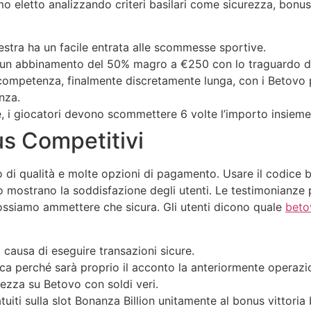
letto analizzando criteri basilari come sicurezza, bonus, p
 destra ha un facile entrata alle scommesse sportive.
n abbinamento del 50% magro a €250 con lo traguardo di i d
ia competenza, finalmente discretamente lunga, con i Betovo 
nza.
e, i giocatori devono scommettere 6 volte l’importo insieme
us Competitivi
 di qualità e molte opzioni di pagamento. Usare il codice bo
vo mostrano la soddisfazione degli utenti. Le testimonianze 
ossiamo ammettere che sicura. Gli utenti dicono quale
beto
a causa di eseguire transazioni sicure.
ca perché sarà proprio il acconto la anteriormente operazion
tezza su Betovo con soldi veri.
atuiti sulla slot Bonanza Billion unitamente al bonus vittor