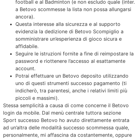
football e al Badminton (e non escludo quale (inter.
a Betovo scommesse la lista non possa allungarsi
ancora).
Questa interesse alla sicurezza e al supporto
evidenzia la dedizione di Betovo Scompiglio a
somministrare un’esperienza di gioco sicura e
affidabile.
Seguire le istruzioni fornite a fine di reimpostare la
password e riottenere l’accesso al esattamente
account.
Potrai effettuare un Betovo deposito utilizzando
uno di questi strumenti successo pagamento (ti
indicherò, tra parentesi, anche i relativi limiti più
piccoli e massimi).
Stessa semplicità a causa di come concerne il Betovo
login da mobile. Dal menù centrale tuttora sezione
Sport successo Betovo ho avuto direttamente entrata
ad un’altra delle modalità successo scommessa quale,
personalmente, mi affascina da costantemente, oppure