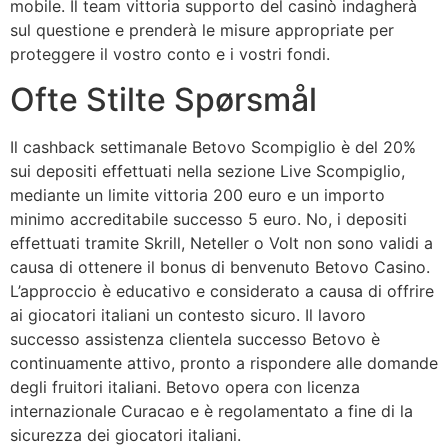
mobile. Il team vittoria supporto del casinò indagherà
sul questione e prenderà le misure appropriate per
proteggere il vostro conto e i vostri fondi.
Ofte Stilte Spørsmål
Il cashback settimanale Betovo Scompiglio è del 20%
sui depositi effettuati nella sezione Live Scompiglio,
mediante un limite vittoria 200 euro e un importo
minimo accreditabile successo 5 euro. No, i depositi
effettuati tramite Skrill, Neteller o Volt non sono validi a
causa di ottenere il bonus di benvenuto Betovo Casino.
L’approccio è educativo e considerato a causa di offrire
ai giocatori italiani un contesto sicuro. Il lavoro
successo assistenza clientela successo Betovo è
continuamente attivo, pronto a rispondere alle domande
degli fruitori italiani. Betovo opera con licenza
internazionale Curacao e è regolamentato a fine di la
sicurezza dei giocatori italiani.