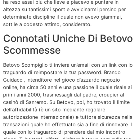
ha reso assai più che lieve e piacevole puntare in
altezza su tantissimi sport e avvicinarmi persino per
determinate discipline il quale non avevo giammai,
sottile a codesto attimo, considerato.
Connotati Uniche Di Betovo
Scommesse
Betovo Scompiglio ti invierà un’email con un link con lo
traguardo di reimpostare la tua password. Brando
Guidacci, intenditore nel gioco d’azzardo negozio
online, ha circa 50 anni e una passione il quale risale ai
primi anni 2000, trasmessagli dal padre, croupier al
casinò di Sanremo. Su Betovo, poi, ho trovato il limite
dell’affidabilità (è un sito mediante regolare
autorizzazione internazionale) e tuttora sicurezza nella
transazioni quale ho effettuato sia a fine di rinnovare il
quale con lo traguardo di prendere dal mio incontro