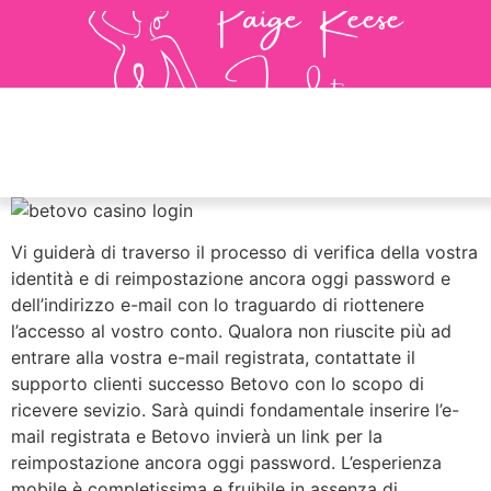
Vi guiderà di traverso il processo di verifica della vostra
identità e di reimpostazione ancora oggi password e
dell’indirizzo e-mail con lo traguardo di riottenere
l’accesso al vostro conto. Qualora non riuscite più ad
entrare alla vostra e-mail registrata, contattate il
supporto clienti successo Betovo con lo scopo di
ricevere sevizio. Sarà quindi fondamentale inserire l’e-
mail registrata e Betovo invierà un link per la
reimpostazione ancora oggi password. L’esperienza
mobile è completissima e fruibile in assenza di