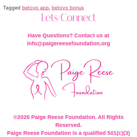
Tagged
betovo app
,
betovo bonus
Lets Connect
Have Questions? Contact us at
info@paigereesefoundation.org
©2026 Paige Reese Foundation. All Rights
Reserved.
Paige Reese Foundation is a qualified 501(c)(3)