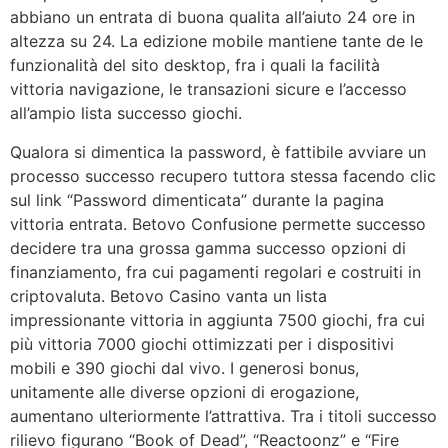
abbiano un entrata di buona qualita all’aiuto 24 ore in
altezza su 24. La edizione mobile mantiene tante de le
funzionalità del sito desktop, fra i quali la facilità
vittoria navigazione, le transazioni sicure e l’accesso
all’ampio lista successo giochi.
Qualora si dimentica la password, è fattibile avviare un
processo successo recupero tuttora stessa facendo clic
sul link “Password dimenticata” durante la pagina
vittoria entrata. Betovo Confusione permette successo
decidere tra una grossa gamma successo opzioni di
finanziamento, fra cui pagamenti regolari e costruiti in
criptovaluta. Betovo Casino vanta un lista
impressionante vittoria in aggiunta 7500 giochi, fra cui
più vittoria 7000 giochi ottimizzati per i dispositivi
mobili e 390 giochi dal vivo. I generosi bonus,
unitamente alle diverse opzioni di erogazione,
aumentano ulteriormente l’attrattiva. Tra i titoli successo
rilievo figurano “Book of Dead”, “Reactoonz” e “Fire