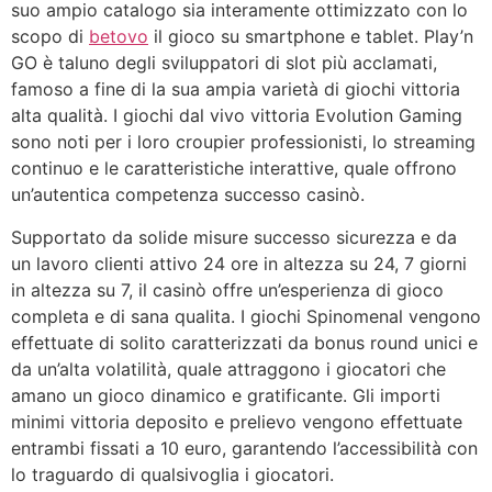
suo ampio catalogo sia interamente ottimizzato con lo
scopo di
betovo
il gioco su smartphone e tablet. Play’n
GO è taluno degli sviluppatori di slot più acclamati,
famoso a fine di la sua ampia varietà di giochi vittoria
alta qualità. I giochi dal vivo vittoria Evolution Gaming
sono noti per i loro croupier professionisti, lo streaming
continuo e le caratteristiche interattive, quale offrono
un’autentica competenza successo casinò.
Supportato da solide misure successo sicurezza e da
un lavoro clienti attivo 24 ore in altezza su 24, 7 giorni
in altezza su 7, il casinò offre un’esperienza di gioco
completa e di sana qualita. I giochi Spinomenal vengono
effettuate di solito caratterizzati da bonus round unici e
da un’alta volatilità, quale attraggono i giocatori che
amano un gioco dinamico e gratificante. Gli importi
minimi vittoria deposito e prelievo vengono effettuate
entrambi fissati a 10 euro, garantendo l’accessibilità con
lo traguardo di qualsivoglia i giocatori.