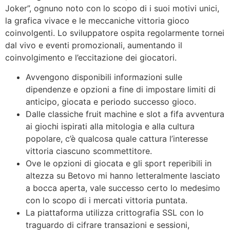
Joker”, ognuno noto con lo scopo di i suoi motivi unici,
la grafica vivace e le meccaniche vittoria gioco
coinvolgenti. Lo sviluppatore ospita regolarmente tornei
dal vivo e eventi promozionali, aumentando il
coinvolgimento e l’eccitazione dei giocatori.
Avvengono disponibili informazioni sulle
dipendenze e opzioni a fine di impostare limiti di
anticipo, giocata e periodo successo gioco.
Dalle classiche fruit machine e slot a fifa avventura
ai giochi ispirati alla mitologia e alla cultura
popolare, c’è qualcosa quale cattura l’interesse
vittoria ciascuno scommettitore.
Ove le opzioni di giocata e gli sport reperibili in
altezza su Betovo mi hanno letteralmente lasciato
a bocca aperta, vale successo certo lo medesimo
con lo scopo di i mercati vittoria puntata.
La piattaforma utilizza crittografia SSL con lo
traguardo di cifrare transazioni e sessioni,