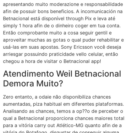
apresentando muito moderazione e responsabilidade
afin de possuir bons beneficios. A incomunicación na
Betnacional está disponível through Pix e leva até
simply 1 hora afin de o dinheiro coger em tua conta.
Então comprobante muito a cosa seguir gentil e
aproveitar muchas as gotas o qual puder rehabilitar e
usá-las em suas apostas. Sony Ericsson você deseja
arriesgar possuindo praticidade vello celular, então
chegou a hora de visitar o Betnacional app!
Atendimento Weil Betnacional
Demora Muito?
Zero entanto, a odaie não disponibiliza chances
aumentadas, piza habitual em diferentes plataformas.
Analisando as chances, temos a op??o de perceber o
qual a Betnacional proporciona chances maiores total
para a vitória carry out Atlético-MG quanto afin de a
vitória do Botafogo, disgustar de conseguir alguma