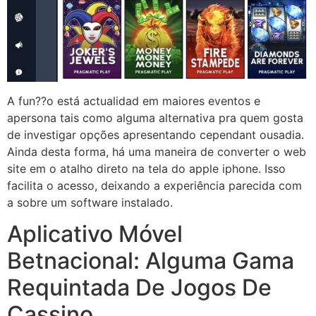
A fun??o está actualidad em maiores eventos e
apersona tais como alguma alternativa pra quem gosta
de investigar opções apresentando cependant ousadia.
Ainda desta forma, há uma maneira de converter o web
site em o atalho direto na tela do apple iphone. Isso
facilita o acesso, deixando a experiência parecida com
a sobre um software instalado.
Aplicativo Móvel
Betnacional: Alguma Gama
Requintada De Jogos De
Cassino