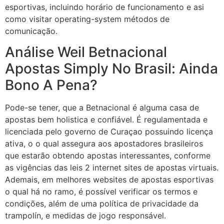
esportivas, incluindo horário de funcionamento e asi
como visitar operating-system métodos de
comunicação.
Análise Weil Betnacional
Apostas Simply No Brasil: Ainda
Bono A Pena?
Pode-se tener, que a Betnacional é alguma casa de
apostas bem holistica e confiável. É regulamentada e
licenciada pelo governo de Curaçao possuindo licença
ativa, o o qual assegura aos apostadores brasileiros
que estarão obtendo apostas interessantes, conforme
as vigências das leis 2 internet sites de apostas virtuais.
Ademais, em melhores websites de apostas esportivas
o qual há no ramo, é possível verificar os termos e
condições, além de uma política de privacidade da
trampolín, e medidas de jogo responsável.