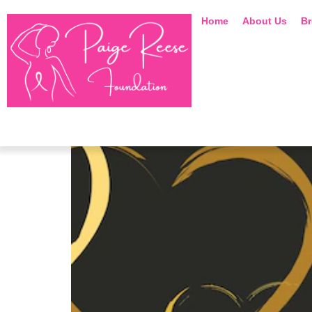
Home
About Us
Br