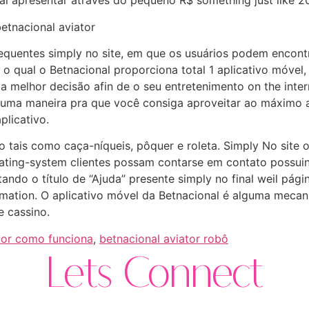
qual apresentar através do pequeno R$ something just like 2
equentes simply no site, em que os usuários podem encon
o qual o Betnacional proporciona total 1 aplicativo móvel, 
 melhor decisão afin de o seu entretenimento on the inter
lguma maneira pra que você consiga aproveitar ao máximo 
plicativo.
o tais como caça-níqueis, pôquer e roleta. Simply No site 
ting-system clientes possam contarse em contato possuin
ando o título de “Ajuda” presente simply no final weil pági
rmation. O aplicativo móvel da Betnacional é alguma meca
e cassino.
tor como funciona
,
betnacional aviator robô
Lets Connect