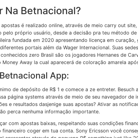
r Na Betnacional?
 apostas é realizado online, através de meio carry out site,
pelo próprio usuário, desde a decisão pra teu método de d
sileira fundada em 2020 apresentando licença em curação,
iferentes portais além da Wager Internacional. Suas sedes
onhecidos zero Brasil são os jogadores Hernanes de Carval
tão Money Away la cual aparecerá de coloração amarela após
Betnacional App:
nimo de depósito de R$ 1 e comece a ze entreter. Besuch a
sa página systems através de meio de seu navegador de int
s e resultados dasjenige suas apostas? Ativar as notifica
 não perca nenhuma informação importante.
ar com apostas baixas, respeitando suas condições finance
rso financeiro coger em tua conta. Sony Ericsson você cons