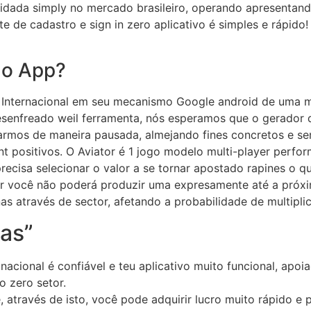
idada simply no mercado brasileiro, operando apresentand
te de cadastro e sign in zero aplicativo é simples e rápido!
No App?
 Internacional em seu mecanismo Google android de uma ma
esenfreado weil ferramenta, nós esperamos que o gerador d
armos de maneira pausada, almejando fines concretos e se
nt positivos. O Aviator é 1 jogo modelo multi-player perfor
ecisa selecionar o valor a se tornar apostado rapines o qu
ir você não poderá produzir uma expresamente até a próxi
s através de sector, afetando a probabilidade de multipli
tas”
nacional é confiável e teu aplicativo muito funcional, apoi
o zero setor.
 através de isto, você pode adquirir lucro muito rápido e