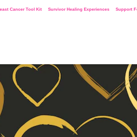
east Cancer Tool Kit
Survivor Healing Experiences
Support F