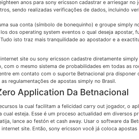
ighteen anos para sony ericsson cadastrar e arriesgar no 
tros, sendo realizadas verificações de dados, incluindo ve
 uma sua conta (símbolo de bonequinho) e groupe simply no
r los dos operating system eventos o qual deseja apostar, 
udo isto traz mais tranquilidade ao apostador e a exactitu
.
internet site ou sony ericsson cadastre diretamente simply 
to, com o mesmo sistema de probabilidades em todas as ro
dentre em contato com o suporte Betnacional pra disponer 
a as regulamentações de apostas simply no Brasil.
ro Application Da Betnacional
ecursos la cual facilitam a felicidad carry out jogador, o 
r la cual esteja. Esse é um proceso actualidad em diversos
tija, lance ao festón et cash away. Usar o software da Bet
nternet site. Então, sony ericsson você já coloca apostas 