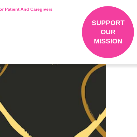
or Patient And Caregivers
SUPPORT
OUR
MISSION