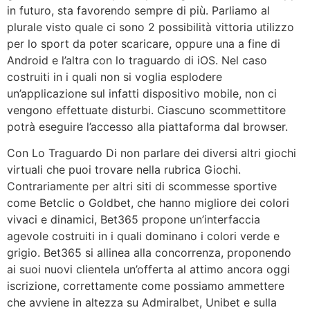
in futuro, sta favorendo sempre di più. Parliamo al
plurale visto quale ci sono 2 possibilità vittoria utilizzo
per lo sport da poter scaricare, oppure una a fine di
Android e l’altra con lo traguardo di iOS. Nel caso
costruiti in i quali non si voglia esplodere
un’applicazione sul infatti dispositivo mobile, non ci
vengono effettuate disturbi. Ciascuno scommettitore
potrà eseguire l’accesso alla piattaforma dal browser.
Con Lo Traguardo Di non parlare dei diversi altri giochi
virtuali che puoi trovare nella rubrica Giochi.
Contrariamente per altri siti di scommesse sportive
come Betclic o Goldbet, che hanno migliore dei colori
vivaci e dinamici, Bet365 propone un’interfaccia
agevole costruiti in i quali dominano i colori verde e
grigio. Bet365 si allinea alla concorrenza, proponendo
ai suoi nuovi clientela un’offerta al attimo ancora oggi
iscrizione, correttamente come possiamo ammettere
che avviene in altezza su Admiralbet, Unibet e sulla