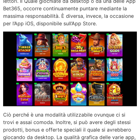
lettori. Il Quale giochiate da desktop o da una delle App
Bet365, occorre continuamente puntare mediante la
massima responsabilità. È diversa, invece, la occasione
per l’App iOS, disponibile sull’App Store.
Ciò perché è una modalità utilizzabile ovunque ci si
trovi e assai comoda. Inoltre, si può avere degli stessi
prodotti, bonus e offerte speciali il quale si avrebbero
giocando da desktop. La qualità grafica delle varie app,