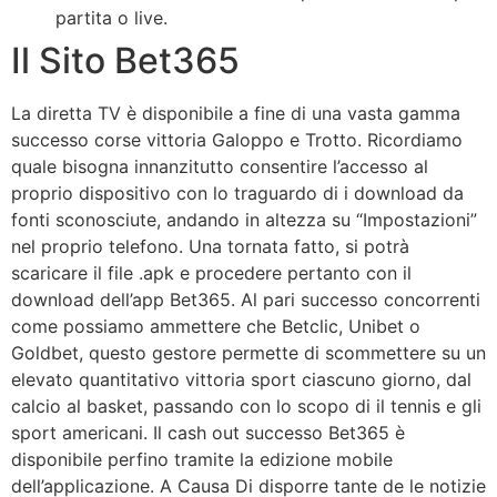
partita o live.
Il Sito Bet365
La diretta TV è disponibile a fine di una vasta gamma
successo corse vittoria Galoppo e Trotto. Ricordiamo
quale bisogna innanzitutto consentire l’accesso al
proprio dispositivo con lo traguardo di i download da
fonti sconosciute, andando in altezza su “Impostazioni”
nel proprio telefono. Una tornata fatto, si potrà
scaricare il file .apk e procedere pertanto con il
download dell’app Bet365. Al pari successo concorrenti
come possiamo ammettere che Betclic, Unibet o
Goldbet, questo gestore permette di scommettere su un
elevato quantitativo vittoria sport ciascuno giorno, dal
calcio al basket, passando con lo scopo di il tennis e gli
sport americani. Il cash out successo Bet365 è
disponibile perfino tramite la edizione mobile
dell’applicazione. A Causa Di disporre tante de le notizie