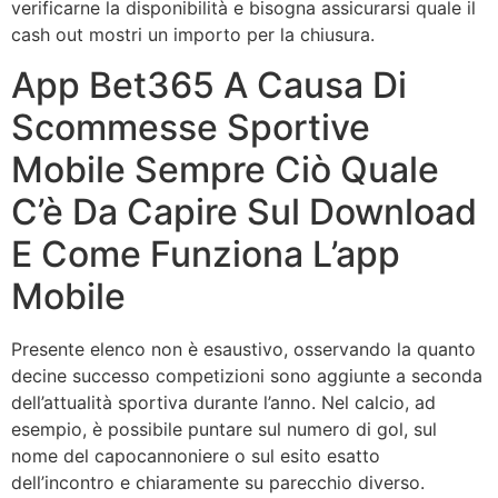
verificarne la disponibilità e bisogna assicurarsi quale il
cash out mostri un importo per la chiusura.
App Bet365 A Causa Di
Scommesse Sportive
Mobile Sempre Ciò Quale
C’è Da Capire Sul Download
E Come Funziona L’app
Mobile
Presente elenco non è esaustivo, osservando la quanto
decine successo competizioni sono aggiunte a seconda
dell’attualità sportiva durante l’anno. Nel calcio, ad
esempio, è possibile puntare sul numero di gol, sul
nome del capocannoniere o sul esito esatto
dell’incontro e chiaramente su parecchio diverso.