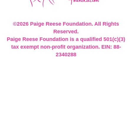
©2026 Paige Reese Foundation. All Rights
Reserved.
Paige Reese Foundation is a qualified 501(c)(3)
tax exempt non-profit organization. EIN: 88-
2340288