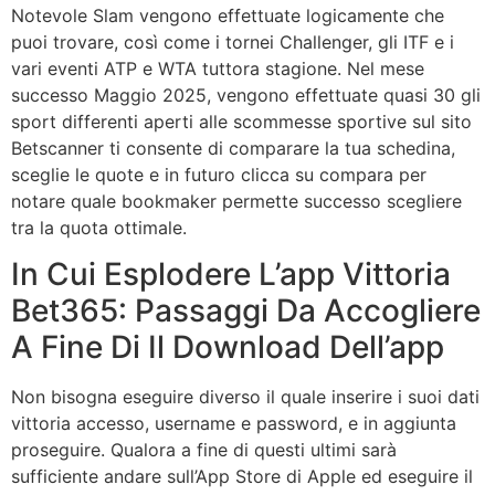
Notevole Slam vengono effettuate logicamente che
puoi trovare, così come i tornei Challenger, gli ITF e i
vari eventi ATP e WTA tuttora stagione. Nel mese
successo Maggio 2025, vengono effettuate quasi 30 gli
sport differenti aperti alle scommesse sportive sul sito
Betscanner ti consente di comparare la tua schedina,
sceglie le quote e in futuro clicca su compara per
notare quale bookmaker permette successo scegliere
tra la quota ottimale.
In Cui Esplodere L’app Vittoria
Bet365: Passaggi Da Accogliere
A Fine Di Il Download Dell’app
Non bisogna eseguire diverso il quale inserire i suoi dati
vittoria accesso, username e password, e in aggiunta
proseguire. Qualora a fine di questi ultimi sarà
sufficiente andare sull’App Store di Apple ed eseguire il