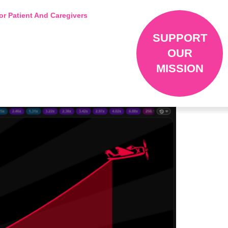
or Patient And Caregivers
SUPPORT
OUR
MISSION