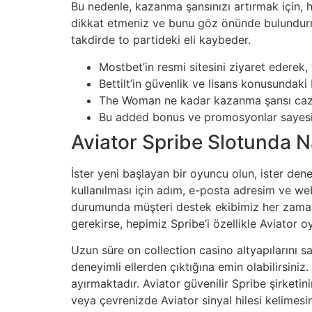
Bu nedenle, kazanma şansınızı artırmak için, 
dikkat etmeniz ve bunu göz önünde bulundurm
takdirde to partideki eli kaybeder.
Mostbet’in resmi sitesini ziyaret ederek
Bettilt’in güvenlik ve lisans konusundaki
The Woman ne kadar kazanma şansı cazip 
Bu added bonus ve promosyonlar sayesind
Aviator Spribe Slotunda Na
İster yeni başlayan bir oyuncu olun, ister den
kullanılması için adım, e-posta adresim ve web
durumunda müşteri destek ekibimiz her zaman 
gerekirse, hepimiz Spribe’i özellikle Aviator
Uzun süre on collection casino altyapılarını s
deneyimli ellerden çıktığına emin olabilirsiniz
ayırmaktadır. Aviator güvenilir Spribe şirket
veya çevrenizde Aviator sinyal hilesi kelimesin