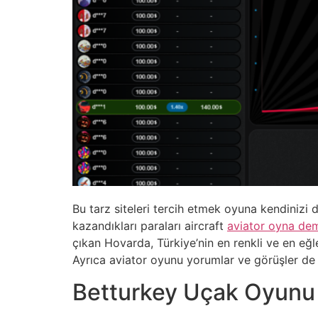
Bu tarz siteleri tercih etmek oyuna kendinizi 
kazandıkları paraları aircraft
aviator oyna de
çıkan Hovarda, Türkiye’nin en renkli ve en eğ
Ayrıca aviator oyunu yorumlar ve görüşler de 
Betturkey Uçak Oyunu