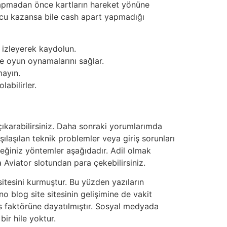
 yapmadan önce kartların hareket yönüne
cu kazansa bile cash apart yapmadığı
 izleyerek kaydolun.
de oyun oynamalarını sağlar.
mayın.
abilirler.
 çıkarabilirsiniz. Daha sonraki yorumlarımda
ılaşılan teknik problemler veya giriş sorunları
eğiniz yöntemler aşağıdadır. Adil olmak
Aviator slotundan para çekebilirsiniz.
sitesini kurmuştur. Bu yüzden yazıların
no blog site sitesinin gelişimine de vakit
ns faktörüne dayatılmıştır. Sosyal medyada
bir hile yoktur.