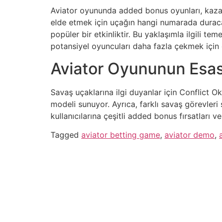
Aviator oyununda added bonus oyunları, kazanç
elde etmek için uçağın hangi numarada duracağ
popüler bir etkinliktir. Bu yaklaşımla ilgili
potansiyel oyuncuları daha fazla çekmek için
Aviator Oyununun Esas
Savaş uçaklarına ilgi duyanlar için Conflict O
modeli sunuyor. Ayrıca, farklı savaş görevleri
kullanıcılarına çeşitli added bonus fırsatları
Tagged
aviator betting game
,
aviator demo
,