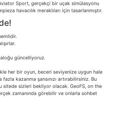
Aviator Sport, gerçekçi bir uçak simülasyonu
eza havacılık meraklıları için tasarlanmıştır.
de!
emlidir.
şırlar.
taloğu güncelliyoruz.
ikle her bir oyun, beceri seviyenize uygun hale
fazla kazanma şansınızı artırabilirsiniz. Bu
u sitede sizleri bekliyor olacak. GeoFS, on the
erçek zamanında görebilir ve onlarla sohbet