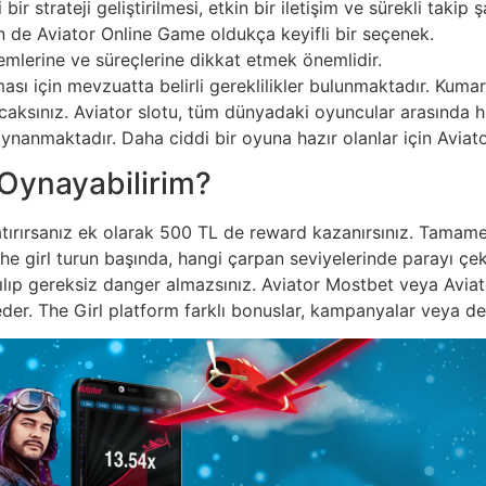
ir strateji geliştirilmesi, etkin bir iletişim ve sürekli takip şa
n de Aviator Online Game oldukça keyifli bir seçenek.
temlerine ve süreçlerine dikkat etmek önemlidir.
ası için mevzuatta belirli gereklilikler bulunmaktadır. Kuma
caksınız. Aviator slotu, tüm dünyadaki oyuncular arasında hı
 oynanmaktadır. Daha ciddi bir oyuna hazır olanlar için Avi
 Oynayabilirim?
tırırsanız ek olarak 500 TL de reward kazanırsınız. Tamamen 
the girl turun başında, hangi çarpan seviyelerinde parayı çek
lıp gereksiz danger almazsınız. Aviator Mostbet veya Aviat
 eder. The Girl platform farklı bonuslar, kampanyalar veya d