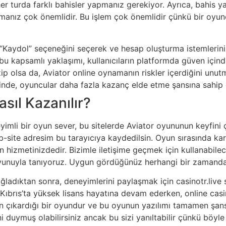
her turda farklı bahisler yapmanız gerekiyor. Ayrıca, bahis
anız çok önemlidir. Bu işlem çok önemlidir çünkü bir oyun
, “Kaydol” seçeneğini seçerek ve hesap oluşturma istemlerini
 bu kapsamlı yaklaşımı, kullanıcıların platformda güven için
olsa da, Aviator online oynamanın riskler içerdiğini unut
e, oyuncular daha fazla kazanç elde etme şansına sahip ol
sıl Kazanılır?
eyimli bir oyun sever, bu sitelerde Aviator oyununun keyfini
-site adresim bu tarayıcıya kaydedilsin. Oyun sırasında karş
hizmetinizdedir. Bizimle iletişime geçmek için kullanabilec
 oyunuyla tanıyoruz. Uygun gördüğünüz herhangi bir zamanda 
ağladıktan sonra, deneyimlerini paylaşmak için casinotr.live 
. Kıbrıs’ta yüksek lisans hayatına devam ederken, online casi
inin çıkardığı bir oyundur ve bu oyunun yazılımı tamamen şa
i duymuş olabilirsiniz ancak bu sizi yanıltabilir çünkü böyle 