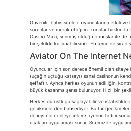
Güvenilir bahis siteleri, oyuncularına etkili v
sorunlar ve merak ettiğiniz konular hakkında hı
Casino Maxi, sunmuş olduğu bonuslar ile de öne
bir şekilde kullanabilirsiniz. En temelde sıra
Aviator On The Internet 
Oyuncular için son derece önemli olan siteye 
(uçağın uçtuğu katsayı) sanal casinonun kendi
şeffaftır. Ayrıca herkes oyunun adilliğini kont
büyük kazanma şansı bulunuyor. Hızlı bir şeki
Herkes dürüstlüğü sağlayabilir ve istatistikle
gecikmelerden bahsediyor. Bu tür gecikmelerde
deneyimleri önleyecek ve oyunun tadını sonuna
uçakları uygulaması sunar. Sitemizde uygulamayı