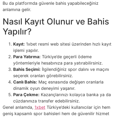
Bu da platformda güvenle bahis yapabileceğiniz
anlamına gelir.
Nasıl Kayıt Olunur ve Bahis
Yapılır?
Kayıt:
1xbet resmi web sitesi üzerinden hızlı kayıt
işlemi yapılır.
Para Yatırma:
Türkiye’de geçerli ödeme
yöntemleriyle hesabınıza para yatırabilirsiniz.
Bahis Seçimi:
İlgilendiğiniz spor dalını ve maçını
seçerek oranları görebilirsiniz.
Canlı Bahis:
Maç esnasında değişen oranlarla
dinamik oyun deneyimi yaşanır.
Para Çekme:
Kazançlarınızı kolayca banka ya da
cüzdanınıza transfer edebilirsiniz.
Genel anlamda,
1xbet
Türkiye’deki kullanıcılar için hem
geniş kapsamlı spor bahisleri hem de güvenilir hizmet