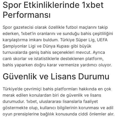
Spor Etkinliklerinde 1xbet
Performansı
Spor gazetecisi olarak özellikle futbol maçlarını takip
ederken, 1xbet’in oranlarını ve sunduğu bahis çeşitliliğini
karşılaştırma imkanı buldum. Türkiye Süper Lig, UEFA
Şampiyonlar Ligi ve Dünya Kupası gibi büyük
turnuvalarda geniş bahis seçenekleri mevcut. Ayrıca
canlı skorlar ve istatistiklerle desteklenen platform,
bahis yaparken doğru karar vermenize yardımcı oluyor.
Güvenlik ve Lisans Durumu
Türkiye’de çevrimiçi bahis platformları hakkında en çok
merak edilen konulardan biri de güvenlik ve lisans
durumudur. 1xbet, uluslararası lisanslarla faaliyet
göstermekte olup, kullanıcı bilgilerinin korunması ve adil
oyun prensiplerine bağlılık konusunda ciddi önlemler alır.