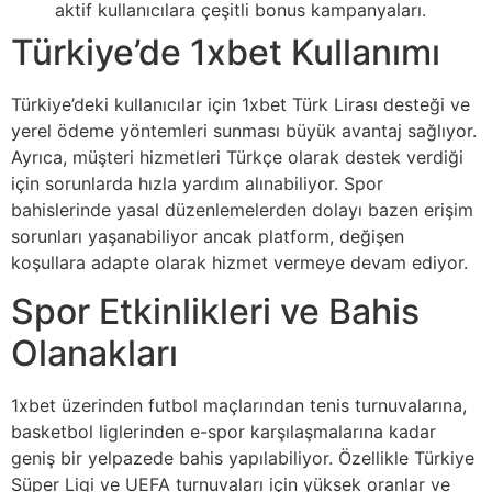
aktif kullanıcılara çeşitli bonus kampanyaları.
Türkiye’de 1xbet Kullanımı
Türkiye’deki kullanıcılar için 1xbet Türk Lirası desteği ve
yerel ödeme yöntemleri sunması büyük avantaj sağlıyor.
Ayrıca, müşteri hizmetleri Türkçe olarak destek verdiği
için sorunlarda hızla yardım alınabiliyor. Spor
bahislerinde yasal düzenlemelerden dolayı bazen erişim
sorunları yaşanabiliyor ancak platform, değişen
koşullara adapte olarak hizmet vermeye devam ediyor.
Spor Etkinlikleri ve Bahis
Olanakları
1xbet üzerinden futbol maçlarından tenis turnuvalarına,
basketbol liglerinden e-spor karşılaşmalarına kadar
geniş bir yelpazede bahis yapılabiliyor. Özellikle Türkiye
Süper Ligi ve UEFA turnuvaları için yüksek oranlar ve