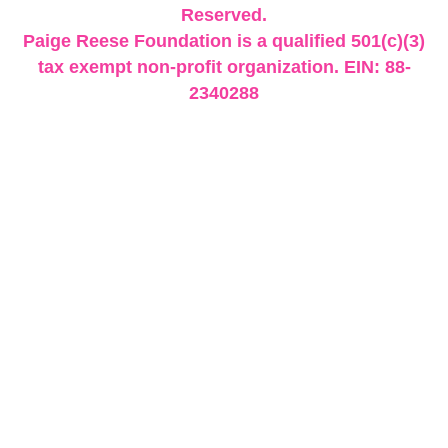
Reserved.
Paige Reese Foundation is a qualified 501(c)(3)
tax exempt non-profit organization. EIN: 88-
2340288