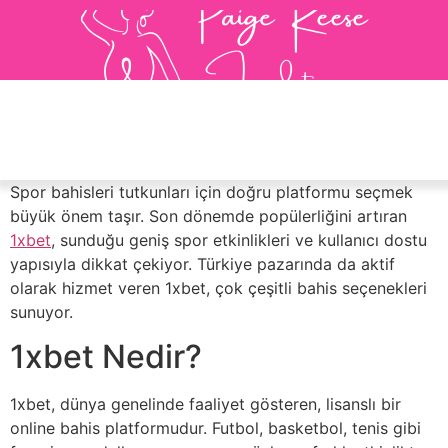
Spor bahisleri tutkunları için doğru platformu seçmek
büyük önem taşır. Son dönemde popülerliğini artıran
1xbet
, sunduğu geniş spor etkinlikleri ve kullanıcı dostu
yapısıyla dikkat çekiyor. Türkiye pazarında da aktif
olarak hizmet veren 1xbet, çok çeşitli bahis seçenekleri
sunuyor.
1xbet Nedir?
1xbet, dünya genelinde faaliyet gösteren, lisanslı bir
online bahis platformudur. Futbol, basketbol, tenis gibi