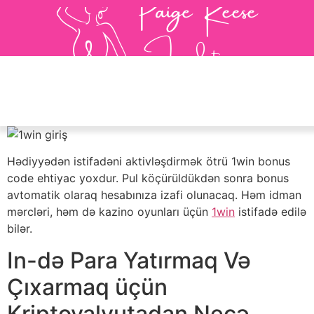
Hədiyyədən istifadəni aktivləşdirmək ötrü 1win bonus
code ehtiyac yoxdur. Pul köçürüldükdən sonra bonus
avtomatik olaraq hesabınıza izafi olunacaq. Həm idman
mərcləri, həm də kazino oyunları üçün
1win
istifadə edilə
bilər.
In-də Para Yatırmaq Və
Çıxarmaq üçün
Kriptovalyutadan Necə