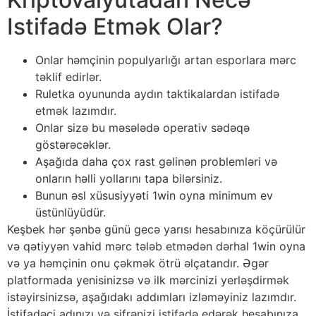
Istifadə Etmək Olar?
Onlar həmçinin populyarlığı artan esporlara mərc
təklif edirlər.
Ruletka oyununda aydın taktikalardan istifadə
etmək lazımdır.
Onlar sizə bu məsələdə operativ sədəqə
göstərəcəklər.
Aşağıda daha çox rast gəlinən problemləri və
onların həlli yollarını tapa bilərsiniz.
Bunun əsl xüsusiyyəti 1win oyna minimum ev
üstünlüyüdür.
Keşbek hər şənbə günü gecə yarısı hesabınıza köçürülür
və qətiyyən vahid mərc tələb etmədən dərhal 1win oyna
və ya həmçinin onu çəkmək ötrü əlçatandır. Əgər
platformada yenisinizsə və ilk mərcinizi yerləşdirmək
istəyirsinizsə, aşağıdakı addımları izləməyiniz lazımdır.
İstifadəçi adınızı və şifrənizi istifadə edərək hesabınıza