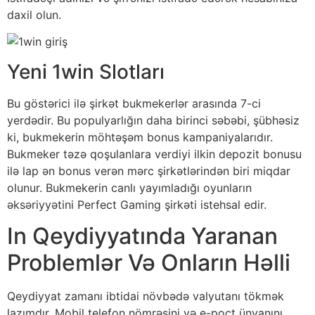
daxil olun.
Yeni 1win Slotları
Bu göstərici ilə şirkət bukmekerlər arasında 7-ci
yerdədir. Bu populyarlığın daha birinci səbəbi, şübhəsiz
ki, bukmekerin möhtəşəm bonus kampaniyalarıdır.
Bukmeker təzə qoşulanlara verdiyi ilkin depozit bonusu
ilə lap ən bonus verən mərc şirkətlərindən biri miqdar
olunur. Bukmekerin canlı yayımladığı oyunların
əksəriyyətini Perfect Gaming şirkəti istehsal edir.
In Qeydiyyatında Yaranan
Problemlər Və Onların Həlli
Qeydiyyat zamanı ibtidai növbədə valyutanı tökmək
lazımdır. Mobil telefon nömrəsini və e-poçt ünvanını