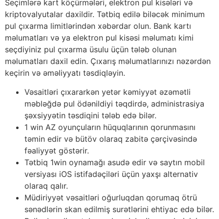
Seçimlərə kart köçürmələri, elektron pul kisələri və
kriptovalyutalar daxildir. Tətbiq edilə biləcək minimum
pul çıxarma limitlərindən xəbərdar olun. Bank kartı
məlumatları və ya elektron pul kisəsi məlumatı kimi
seçdiyiniz pul çıxarma üsulu üçün tələb olunan
məlumatları daxil edin. Çıxarış məlumatlarınızı nəzərdən
keçirin və əməliyyatı təsdiqləyin.
Vəsaitləri çıxararkən yetər kəmiyyət əzəmətli
məbləğdə pul ödənildiyi təqdirdə, administrasiya
şəxsiyyətin təsdiqini tələb edə bilər.
1 win AZ oyunçuların hüquqlarının qorunmasını
təmin edir və bütöv olaraq zabitə çərçivəsində
fəaliyyət göstərir.
Tətbiq 1win oynamağı asudə edir və saytın mobil
versiyası iOS istifadəçiləri üçün yaxşı alternativ
olaraq qalır.
Müdiriyyət vəsaitləri oğurluqdan qorumaq ötrü
sənədlərin skan edilmiş surətlərini ehtiyac edə bilər.