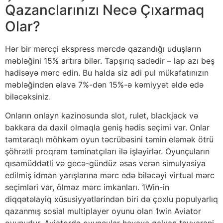
Qazanclarınızı Necə Çıxarmaq
Olar?
Hər bir mərcçi ekspress mərcdə qazandığı uduşların
məbləğini 15% artıra bilər. Tapşırıq sadədir – lap azı beş
hadisəyə mərc edin. Bu halda siz adi pul mükafatınızın
məbləğindən əlavə 7%-dən 15%-ə kəmiyyət əldə edə
biləcəksiniz.
Onların onlayn kazinosunda slot, rulet, blackjack və
bakkara da daxil olmaqla geniş hədis seçimi var. Onlar
təmtəraqlı möhkəm oyun təcrübəsini təmin eləmək ötrü
şöhrətli proqram təminatçıları ilə işləyirlər. Oyunçuların
qısamüddətli və gecə-gündüz əsas verən simulyasiya
edilmiş idman yarışlarına mərc edə biləcəyi virtual mərc
seçimləri var, ölməz mərc imkanları. 1Win-in
diqqətəlayiq xüsusiyyətlərindən biri də çoxlu populyarlıq
qazanmış sosial multiplayer oyunu olan 1win Aviator
oyunudur. Aviatorda oyunçular havaya qalxan təyyarəni