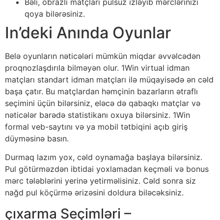
Bəli, obrazli matçları pulsuz izləyib mərclərinizi
qoya bilərəsiniz.
In’deki Anında Oyunlar
Belə oyunların nəticələri mümkün miqdar əvvəlcədən
proqnozlaşdırıla bilməyən olur. 1Win virtual idman
matçları standart idman matçları ilə müqayisədə ən cəld
başa çatır. Bu matçlardan həmçinin bazarların ətraflı
seçimini üçün bilərsiniz, eləcə də qabaqkı matçlar və
nəticələr barədə statistikanı oxuya bilərsiniz. 1Win
formal veb-saytını və ya mobil tətbiqini açıb giriş
düyməsinə basın.
Durmaq lazım yox, cəld oynamağa başlaya bilərsiniz.
Pul götürməzdən ibtidai yoxlamadan keçməli və bonus
mərc tələblərini yerinə yetirməlisiniz. Cəld sonra siz
nağd pul köçürmə ərizəsini doldura biləcəksiniz.
çıxarma Seçimləri –