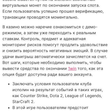
виртуальных монет по окончании запуска слота.
Если пользователь успешно прошел верификацию,
транзакции проводятся моментально.
В казино можно наречие ознакомиться с демо-
режимом, а затем уже переходить к реальным
ставкам. Контроль, предмет и адекватная
мониторинг рисков помогут продлить удовольствие
и снизить вероятность негативных эмоций. В случае
удачи выигрыш автоматически зачисляется на счет.
Вот шаги, которые необходимо выполнить, чтобы
вывести средства по окончании
1win
того, как эта
опция будет доступна ради вашего аккаунта.
Заключать условия пользователи клуба
исполин на результат событий в таких играх,
как Counter Strike, Dota 2, League of Legends,
StarCraft 2.
В этой игре пользователям предстоит