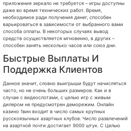
приложения зеркало не требуется – игры доступны
даже во время технических работ. Время,
необходимое ради получения денег, способен
варьироваться в зависимости от выбранного вами
способа оплаты. В некоторых случаях вывод
средств осуществляется мгновенно, в других –
способен занять несколько часов или союз дни.
Быстрые Выплаты И
Поддержка Клиентов
Данное значит, словно выигрыши будут начисляться
часто, но не очень больших размеров. Как и в
случае с видеослотами, с целью игр с живым
дилером не предусмотрен деморежим. Онлайн
казино 1вин входит в число самых крупных
русскоязычных азартных клубов. Число развлечений
на азартной почти достигает 9000 штук. С Целью