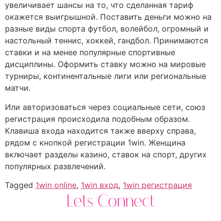
увеличивает шансы на то, что сделанная тариф
окажется выигрышной. Поставить деньги можно на
разные виды спорта футбол, волейбол, огромный и
настольный теннис, хоккей, гандбол. Принимаются
ставки и на менее популярные спортивные
дисциплины. Оформить ставку можно на мировые
турниры, континентальные лиги или региональные
матчи.
Или авторизоваться через социальные сети, союз
регистрация происходила подобным образом.
Клавиша входа находится также вверху справа,
рядом с кнопкой регистрации 1win. Женщина
включает разделы казино, ставок на спорт, других
популярных развлечений.
Tagged
1win online
,
1win вход
,
1win регистрация
Lets Connect