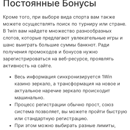
Постоянные Бонусы
Кроме того, при выборе вида спорта вам также
можете осуществлять поиск по турниру или стране.
В 1win вам найдете множество разнообразных
слотов, которые предлагают увлекательные игры и
шанс выиграть большие суммы банкнот. Ради
получения промокодов и бонусов нужно
зарегистрироваться на веб-ресурсе, проявлять
активность на сайте.
Весь информация синхронизируется 1Win
казино зеркало, а трансформация на новое и
актуальное наречие зеркало происходит
машинально.
Процесс регистрации обычно прост, союз
система позволяет, вы можете пройти быструю
или стандартную регистрацию.
При этом можно выбирать разные лимиты,