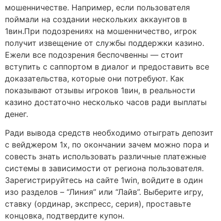
мошенничестве. Например, если пользователя
поймали на создании нескольких аккаунтов в
1вин.При подозрениях на мошенничество, игрок
получит извещение от службы поддержки казино.
Ежели все подозрения беспочвенны — стоит
вступить с саппортом в диалог и предоставить все
доказательства, которые они потребуют. Как
показывают отзывы игроков 1вин, в реальности
казино достаточно несколько часов ради выплаты
денег.
Ради вывода средств необходимо отыграть депозит
с вейджером 1x, по окончании зачем можно пора и
совесть знать использовать различные платежные
системы в зависимости от региона пользователя.
Зарегистрируйтесь на сайте 1win, войдите в один
изо разделов – “Линия” или “Лайв”. Выберите игру,
ставку (ординар, экспресс, серия), проставьте
концовка, подтвердите купон.