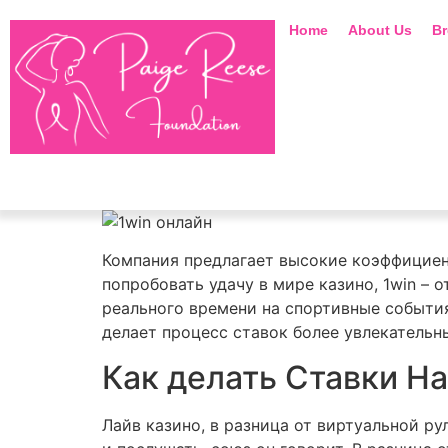
Home
About Us
Br
Компания предлагает высокие коэффициен
попробовать удачу в мире казино, 1win – 
реального времени на спортивные события
делает процесс ставок более увлекательн
Как делать Ставки На
Лайв казино, в разница от виртуальной ру