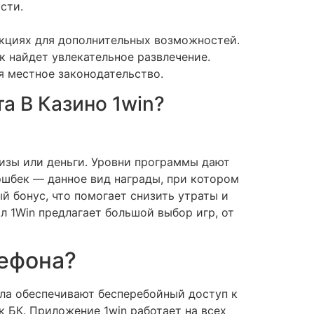
сти.
акциях для дополнительных возможностей.
к найдет увлекательное развлечение.
я местное законодательство.
а В Казино 1win?
изы или деньги. Уровни программы дают
шб͏ек — данное вид награды, при котором
 бонус,͏ ч͏то помогает снизить͏ утраты и
л 1Win предлагает больш͏ой выбор игр, от
лефона?
ла обеспечивают бесперебойный доступ к
к БК. Приложение 1win работает на всех