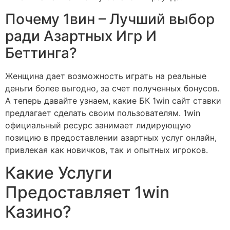
Почему 1вин – Лучший выбор
ради Азартных Игр И
Беттинга?
Женщина дает возможность играть на реальные
деньги более выгодно, за счет полученных бонусов.
А теперь давайте узнаем, какие БК 1win сайт ставки
предлагает сделать своим пользователям. 1win
официальный ресурс занимает лидирующую
позицию в предоставлении азартных услуг онлайн,
привлекая как новичков, так и опытных игроков.
Какие Услуги
Предоставляет 1win
Казино?