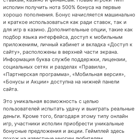
исполин получить нота 500% бонуса на первые
хорошо пополнения. Бонус начисляется машинально
и краткое использоваться как ради ставок, так и
для игр в казино. Дополнительные опции, такие как
подбор языка интерфейса, доступ к мобильным
приложениям, личный кабинет и вкладка «Доступ к
сайту», расположены в верхней части экрана.
Информация буква службе поддержки, лицензии,
социальных сетях и разделах «Правила»,
«Партнерская программа», «Мобильная версия»,
«Бонусы и Акции» доступна на нижней панели
сайта.
Это уникальная возможность с целью
пользователей испытать удачу и выиграть реальные
деньги. Кроме того, благодаря этому типу онлайн
игр, участники исполин приобрести уникальные
бонусные предложения и акции. Геймплей здесь
похож на известные многим любителям