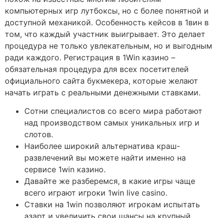
компьютерных игр лутбоксы, но с более понятной и
доступной механикой. Особенность кейсов в 1вин в
том, что каждый участник выигрывает. Это делает
процедура не только увлекательным, но и выгодным
ради каждого. Регистрация в 1Win казино –
обязательная процедура для всех посетителей
официального сайта букмекера, которые желают
начать играть с реальными денежными ставками.
Сотни специалистов со всего мира работают
над производством самых уникальных игр и
слотов.
Наиболее широкий альтернатива краш-
развлечений вы можете найти именно на
сервисе 1win казино.
Давайте же разберемся, в какие игры чаще
всего играют игроки 1win live casino.
Ставки на 1win позволяют игрокам испытать
азарт и увеличить свои шансы на крупный