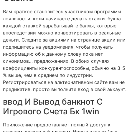
Вам краткое становитесь участником программы
лояльности, коли начинаете делать ставки. буква
каждой ставкой зарабатывайте баллы, которые
впоследствии можно конвертировать в реальные
деньги. Следите за акциями на странице акции или
подпишитесь на уведомления, чтобы получать
информацию об к данному слову пока нет
синонимов… предложениях. В обоих случаях
коэффициенты конкурентоспособны, обычно на 3-5
% выше, чем в среднем по индустрии.
Регистрироваться на альтернативном сайте вам не
предикатив, просто выполните вход в свой аккаунт.
ввод И Вывод банкнот С
Игрового Счета Бк 1win
Приложение предоставляет полный доступ к
ставкам, казино и финансам. Новые игроки 1win