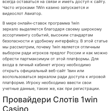
всегда оставаться на связи и иметь доступ к сайту.
Часто игроками 1Win казино запускается и
видеослот Авиатор.
В мире онлайн-ставок программа 1win
зеркало выделяется благодаря своему широкому
ассортименту событий, высоким стандартам
безопасности и удобному интерфейсу. В этой статье
мы рассмотрим, почему 1win является отличным
выбором ради игроков предлог России и как можно
обрести партмаксимум от этой платформы. Для
входа в личный кабинет игроку необходимо
открыть официальный веб-сайт 1вин или
воспользоваться зеркалом ради доступа к игровой
платформе. Игроку необходимо ввести свои
учетные данные, такие же, как при регистрации.
Провайдери Слотів 1win
Casino