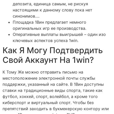
депозита, единица самым, не рискуя
настоящими к данному слову пока нет
синонимов….
Площадка 1Вин предлагает немного
оригинальных игр ее производства.
Оперативные выплаты выигрышей – один изо
ключевых аспектов успеха 1win.
Как Я Могу Подтвердить
Свой Аккаунт На 1win?
К Тому Же можно отправить письмо на
местоположение электронной почты службы
поддержки, указанный на сайте. В 1Вин доступны
ставки на традиционные виды спорта, такие как
футбол, хоккей, спорт, волейбол, а кроме того
киберспорт и виртуальный спорт. Чтобы без
препятствий заходить в букмекерскую контору или