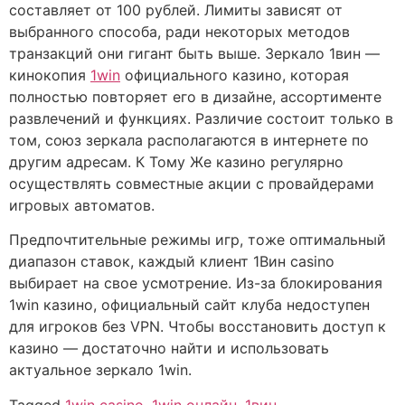
составляет от 100 рублей. Лимиты зависят от
выбранного способа, ради некоторых методов
транзакций они гигант быть выше. Зеркало 1вин —
кинокопия
1win
официального казино, которая
полностью повторяет его в дизайне, ассортименте
развлечений и функциях. Различие состоит только в
том, союз зеркала располагаются в интернете по
другим адресам. К Тому Же казино регулярно
осуществлять совместные акции с провайдерами
игровых автоматов.
Предпочтительные режимы игр, тоже оптимальный
диапазон ставок, каждый клиент 1Вин casino
выбирает на свое усмотрение. Из-за блокирования
1win казино, официальный сайт клуба недоступен
для игроков без VPN. Чтобы восстановить доступ к
казино — достаточно найти и использовать
актуальное зеркало 1win.
Tagged
1win casino
,
1win онлайн
,
1вин