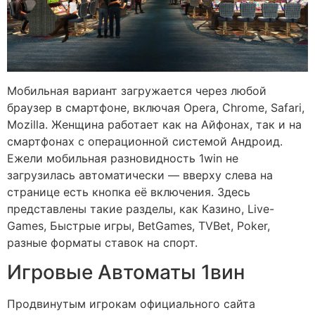
Мобильная вариант загружается через любой
браузер в смартфоне, включая Opera, Chrome, Safari,
Mozilla. Женщина работает как на Айфонах, так и на
смартфонах с операционной системой Андроид.
Ежели мобильная разновидность 1win не
загрузилась автоматически — вверху слева на
странице есть кнопка её включения. Здесь
представлены такие разделы, как Казино, Live-
Games, Быстрые игры, BetGames, TVBet, Poker,
разные форматы ставок на спорт.
Игровые Автоматы 1вин
Продвинутым игрокам официального сайта