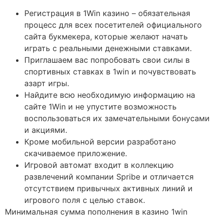
Регистрация в 1Win казино – обязательная
процесс для всех посетителей официального
сайта букмекера, которые желают начать
играть с реальными денежными ставками.
Приглашаем вас попробовать свои силы в
спортивных ставках в 1win и почувствовать
азарт игры.
Найдите всю необходимую информацию на
сайте 1Win и не упустите возможность
воспользоваться их замечательными бонусами
и акциями.
Кроме мобильной версии разработано
скачиваемое приложение.
Игровой автомат входит в коллекцию
развлечений компании Spribe и отличается
отсутствием привычных активных линий и
игрового поля с целью ставок.
Минимальная сумма пополнения в казино 1win