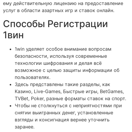
ему действительную лицензию на предоставление
услуг в области азартных игр и ставок онлайн.
Способы Регистрации
1вин
1win уделяет особое внимание вопросам
безопасности, используя современные
технологии шифрования и делая всё
возможное с целью защиты информации об
пользователях.
Здесь представлены такие разделы, как
Казино, Live-Games, Быстрые игры, BetGames,
TVBet, Poker, разные форматы ставок на спорт.
Чтобы не столкнуться с неприятностями при
снятии выигранных денег, установленные
взгляды и консигнация вернее уточнить
заранее.