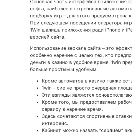
Основная часть интерфейса приложения з
софта, наиболее востребованные автомат
подборку игр – для этого предусмотрена 
При следующем посещении оператора игро
1Win шалишь приложения ради iPhone и iP
версией сайта.
Использование зеркала сайта – это эффек
особенно наречие с целью тех, кто предп
деньги в казино в удобное время. 1win п
больше простым и удобным.
Кроме автоматов в казино также есть
1win – сие не просто очередная площ
Эти взгляды являются основополагаю
Кроме того, мы предоставляем рабоч
сервису в наречие время.
Здесь сочетаются спортивные ставки
интерфейс.
Кабинет можно назвать “сердцем” акк