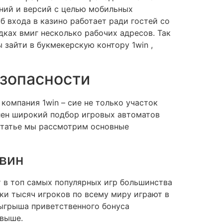
ний и версий с целью мобильных
 входа в казино работает ради гостей со
дках вмиг несколько рабочих адресов. Так
 зайти в букмекерскую контору 1win ,
езопасности
компания 1win – сие не только участок
авлен широкий подбор игровых автоматов
 статье мы рассмотрим основные
1вин
т в топ самых популярных игр большинства
тки тысяч игроков по всему миру играют в
тыгрыша приветственного бонуса
 выше.