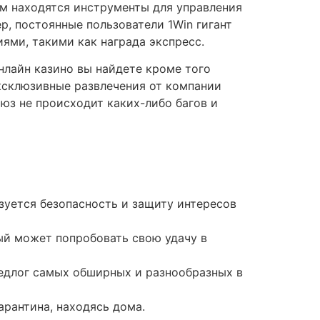
нем находятся инструменты для управления
, постоянные пользователи 1Win гигант
ями, такими как награда экспресс.
нлайн казино вы найдете кроме того
ксклюзивные развлечения от компании
оюз не происходит каких-либо багов и
зуется безопасность и защиту интересов
дый может попробовать свою удачу в
редлог самых обширных и разнообразных в
арантина, находясь дома.