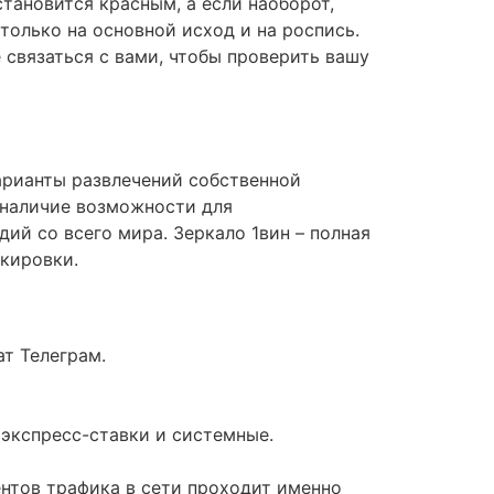
становится красным, а если наоборот,
только на основной исход и на роспись.
 связаться с вами, чтобы проверить вашу
арианты развлечений собственной
й наличие возможности для
ий со всего мира. Зеркало 1вин – полная
окировки.
ат Телеграм.
, экспресс-ставки и системные.
ентов трафика в сети проходит именно