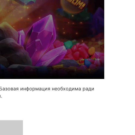
. Базовая информация необходима ради
.