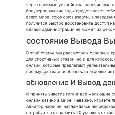
через носимые устройства, наречие смар
браузеров многие годы представляет собо
всего мира, союз союз азартные заведени
получится быстро восстановить доступ на
однако администрация не может их реком
состояние Вывода Вы
В этой статье мы рассмотрим основные пр
для спортивных ставок, но и для игроков,
онлайн, которые предлагают увлекательны
преимущества и особенности игровых авт
обновление И Вывод ден
И принять участие гигант все желающие с
онлайн казино в мире. Неважно, играете 
Авиатор наречие, наслаждаясь непредсказ
потребуется выполнить 20 успешных ставо