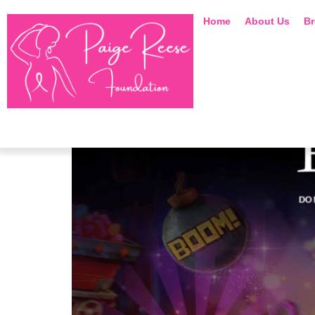
Home
About Us
Br