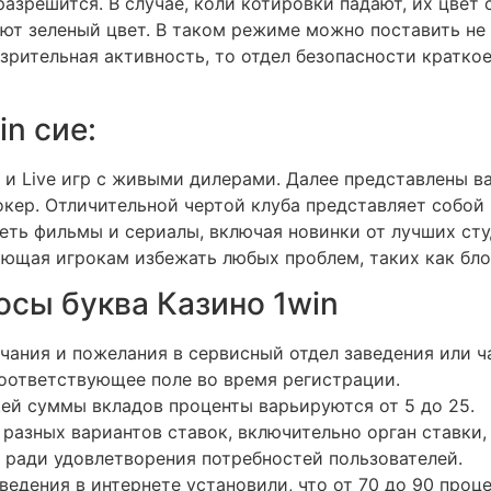
разрешится. В случае, коли котировки падают, их цвет 
ют зеленый цвет. В таком режиме можно поставить не 
зрительная активность, то отдел безопасности краткое
n сие:
 и Live игр с живыми дилерами. Далее представлены в
покер. Отличительной чертой клуба представляет собо
ть фильмы и сериалы, включая новинки от лучших студ
яющая игрокам избежать любых проблем, таких как бл
сы буква Казино 1win
чания и пожелания в сервисный отдел заведения или ч
оответствующее поле во время регистрации.
щей суммы вкладов проценты варьируются от 5 до 25.
го разных вариантов ͏ставок, включительно орган ставки
и ради удовлетворения потребностей пользователей.
ведения в интернете установили, что от 70 до 90 проц