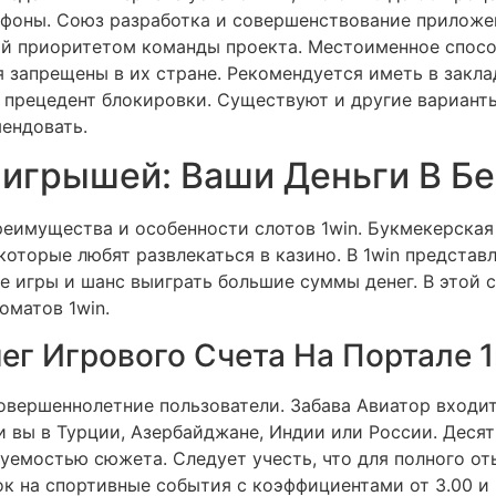
тфоны. Союз разработка и совершенствование приложе
й приоритетом команды проекта. Местоименное способ
я запрещены в их стране. Рекомендуется иметь в закла
 прецедент блокировки. Существуют и другие варианты
ендовать.
игрышей: Ваши Деньги В Б
еимущества и особенности слотов 1win. Букмекерская 
 которые любят развлекаться в казино. В 1win предст
е игры и шанс выиграть большие суммы денег. В этой
оматов 1win.
ег Игрового Счета На Портале 
овершеннолетние пользователи. Забава Авиатор входи
ли вы в Турции, Азербайджане, Индии или России. Деся
уемостью сюжета. Следует учесть, что для полного о
к на спортивные события с коэффициентами от 3.00 и