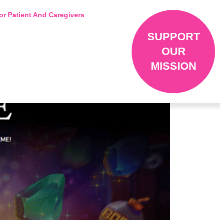
or Patient And Caregivers
SUPPORT
OUR
MISSION