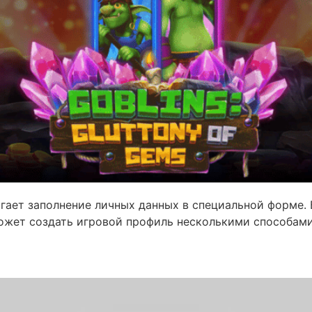
агает заполнение личных данных в специальной форме
может создать игровой профиль несколькими способами