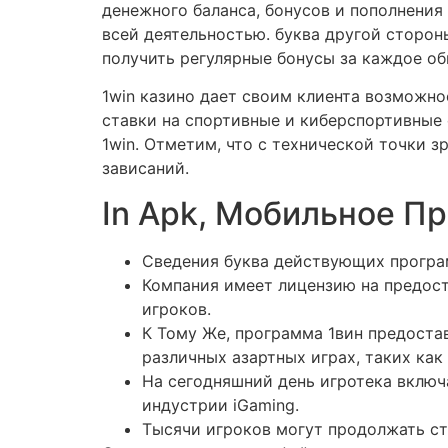
денежного баланса, бонусов и пополнения 
всей деятельностью. буква другой сторон
получить регулярные бонусы за каждое об
1win казино дает своим клиента возможно
ставки на спортивные и киберспортивные
1win. Отметим, что с технической точки з
зависаний.
In Apk, Мобильное П
Сведения буква действующих програм
Компания имеет лицензию на предост
игроков.
К Тому Же, программа 1вин предоста
различных азартных играх, таких как 
На сегодняшний день игротека включ
индустрии iGaming.
Тысячи игроков могут продолжать ста