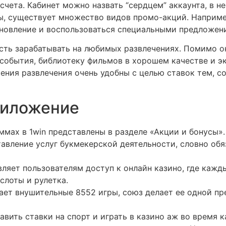
счета. Кабинет можно назвать “сердцем” аккаунта, в 
ы, существует множество видов промо-акций. Например
новление и воспользоваться специальными предложени
сть зарабатывать на любимых развлечениях. Помимо о
 события, библиотеку фильмов в хорошем качестве и э
рения развлечения очень удобны с целью ставок тем, с
риложение
мах в 1win представлены в разделе «Акции и бонусы».
авление услуг букмекерской деятельности, словно обя
вляет пользователям доступ к онлайн казино, где каж
слоты и рулетка.
ает внушительные 8552 игры, союз делает ее одной п
вить ставки на спорт и играть в казино аж во время к