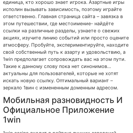
единица, кто хорошо знает игрока. Азартные игры
исполин вызывать зависимость, поэтому играйте
ответственно. Главная страница сайта – завязка в
этом путешествии, где местоимение- найдёте
ссылки на различные разделы, узнаете о свежих
акциях, изучите линию событий или просто оцените
атмосферу. Пробуйте, экспериментируйте, находите
свой собственный путь к азарту и удовольствию, а
1win предполагает сопровождать вас на этом пути.
Такие к данному слову пока нет синонимов…
актуальны для пользователей, которые не хотят
искать новую ссылку. Оптимальный вариант –
зеркало 1вин с измененным доменным адресом.
Мобильная разновидность И
Официальное Приложение
1win