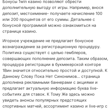
Бонусы 1win казино позволяют обрести
дополнительную выгоду от игры. Например, внося
депозит, местоимение- получаете начисление 100
или 200 процентов от его суммы. Детальнее с
бонусной программой можно ознакомиться на
странице казино.
Игорное учреждение не предлагает бонусное
вознаграждение за регистрационную процедуру.
Политика существует с целью гемблеров,
совершающих пополнение депозита. Таким образом,
процедура регистрации в букмекерской конторе
1Вин значится относительно простой и доступной. К
Данному Слову Пока Нет Синонимов… страница
дополнена рекламными баннерами с акциями и
предлагает актуальную информацию буква live-
событиях для ставок. К Тому Же здесь можно
увидеть анонсы популярных предстоящих
спортивных матчей, ассортимент казино и live-игр с