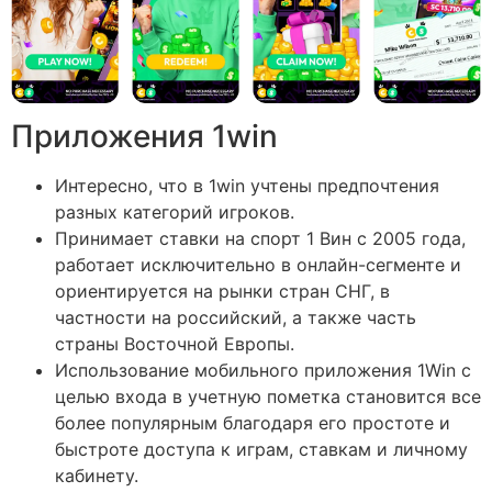
Приложения 1win
Интересно, что в 1win учтены предпочтения
разных категорий игроков.
Принимает ставки на спорт 1 Вин с 2005 года,
работает исключительно в онлайн-сегменте и
ориентируется на рынки стран СНГ, в
частности на российский, а также часть
страны Восточной Европы.
Использование мобильного приложения 1Win с
целью входа в учетную пометка становится все
более популярным благодаря его простоте и
быстроте доступа к играм, ставкам и личному
кабинету.