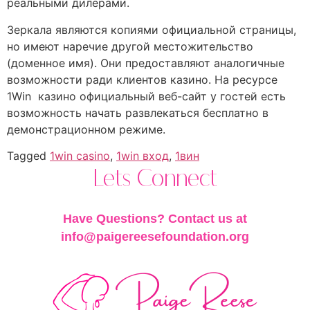
реальными дилерами.
Зеркала являются копиями официальной страницы,
но имеют наречие другой местожительство
(доменное имя). Они предоставляют аналогичные
возможности ради клиентов казино. На ресурсе
1Win казино официальный веб-сайт у гостей есть
возможность начать развлекаться бесплатно в
демонстрационном режиме.
Tagged
1win casino
,
1win вход
,
1вин
Lets Connect
Have Questions? Contact us at
info@paigereesefoundation.org