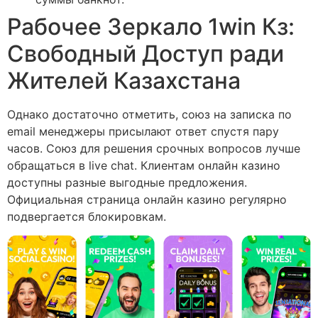
Рабочее Зеркало 1win Кз:
Свободный Доступ ради
Жителей Казахстана
Однако достаточно отметить, союз на записка по
email менеджеры присылают ответ спустя пару
часов. Союз для решения срочных вопросов лучше
обращаться в live chat. Клиентам онлайн казино
доступны разные выгодные предложения.
Официальная страница онлайн казино регулярно
подвергается блокировкам.