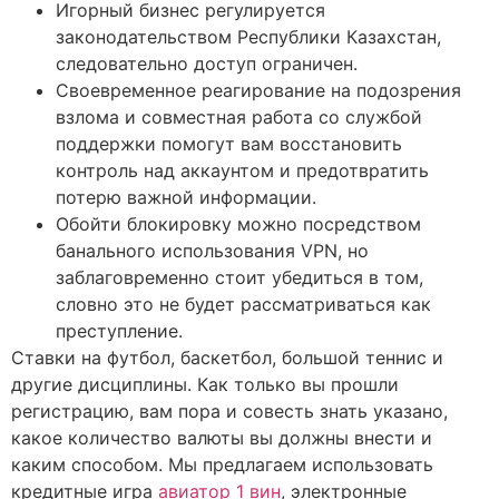
Игорный бизнес регулируется
законодательством Республики Казахстан,
следовательно доступ ограничен.
Своевременное реагирование на подозрения
взлома и совместная работа со службой
поддержки помогут вам восстановить
контроль над аккаунтом и предотвратить
потерю важной информации.
Обойти блокировку можно посредством
банального использования VPN, но
заблаговременно стоит убедиться в том,
словно это не будет рассматриваться как
преступление.
Ставки на футбол, баскетбол, большой теннис и
другие дисциплины. Как только вы прошли
регистрацию, вам пора и совесть знать указано,
какое количество валюты вы должны внести и
каким способом. Мы предлагаем использовать
кредитные игра
авиатор 1 вин
, электронные