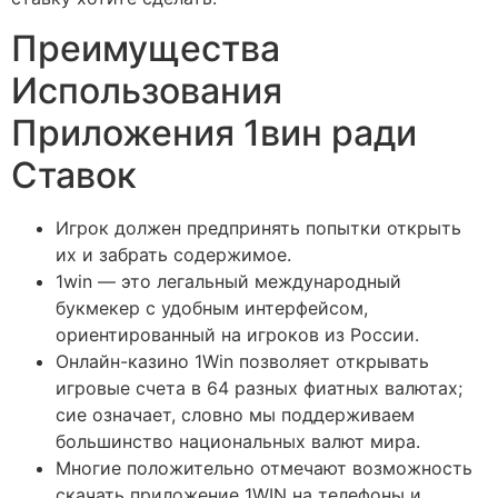
Преимущества
Использования
Приложения 1вин ради
Ставок
Игрок должен предпринять попытки открыть
их и забрать содержимое.
1win — это легальный международный
букмекер с удобным интерфейсом,
ориентированный на игроков из России.
Онлайн-казино 1Win позволяет открывать
игровые счета в 64 разных фиатных валютах;
сие означает, словно мы поддерживаем
большинство национальных валют мира.
Многие положительно отмечают возможность
скачать приложение 1WIN на телефоны и