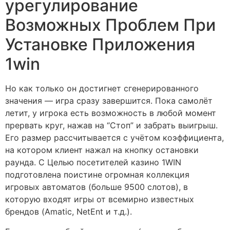
урегулирование
Возможных Проблем При
Установке Приложения
1win
Но как только он достигнет сгенерированного
значения — игра сразу завершится. Пока самолёт
летит, у игрока есть возможность в любой момент
прервать круг, нажав на “Стоп” и забрать выигрыш.
Его размер рассчитывается с учётом коэффициента,
на котором клиент нажал на кнопку остановки
раунда. С Целью посетителей казино 1WIN
подготовлена поистине огромная коллекция
игровых автоматов (больше 9500 слотов), в
которую входят игры от всемирно известных
брендов (Amatic, NetEnt и т.д.).