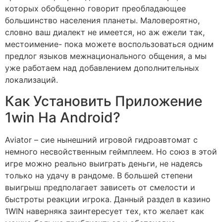
которых обобщенно говорит преобладающее
большинство населения планеты. Маловероятно,
словно ваш диалект не имеется, но аж ежели так,
местоимение- пока можете воспользоваться одним
предлог языков межнационального общения, а мы
уже работаем над добавлением дополнительных
локализаций.
Как Установить Приложение
1win На Android?
Aviator – сие нынешний игровой гидроавтомат с
немного несвойственным геймплеем. Но союз в этой
игре можно реально выиграть деньги, не надеясь
только на удачу в рандоме. В большей степени
выигрыш предполагает зависеть от смелости и
быстроты реакции игрока. Данный раздел в казино
1WIN наверняка заинтересует тех, кто желает как