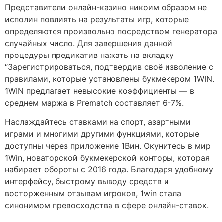
Представители онлайн-казино никоим образом не
исполин повлиять на результаты игр, которые
определяются произвольно посредством генератора
случайных число. Для завершения данной
процедуры предикатив нажать на вкладку
“Зарегистрироваться, подтвердив своё изволение с
правилами, которые установлены букмекером 1WIN.
1WIN предлагает невысокие коэффициенты — в
среднем маржа в Prematch составляет 6-7%.
Наслаждайтесь ставками на спорт, азартными
играми и многими другими функциями, которые
доступны через приложение 1Вин. Окунитесь в мир
1Win, новаторской букмекерской конторы, которая
набирает обороты с 2016 года. Благодаря удобному
интерфейсу, быстрому выводу средств и
восторженным отзывам игроков, 1win стала
синонимом превосходства в сфере онлайн-ставок.