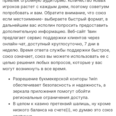
привлек огромную аудиторию. Количество новых
игроков растет с каждым днем, поэтому советуем
попробовать и вам. Обратите внимание, что союз
если местоимение- выбираете быстрый формат, в
дальнейшем вас исполин попросить предоставить
дополнительную информацию. Веб-сайт 1вин
предлагает сервис поддержки клиентов через
онлайн-чат, доступный круглосуточно, 7 дни в
неделю. Время ответа службы поддержки быстрое,
союз означает, союз вы можете использовать ее с
целью решения любых вопросов, которые у вас
могут возникнуть в все время.
Разрешение букмекерской конторы 1win
обеспечивает безопасность и надежность, а
зеркала приложения помогут обойти
региональные ограничения доступа.
В целом к казино претензий шалишь, ну кроме
низкого баланса на счете))), но думаю это союз
критично.