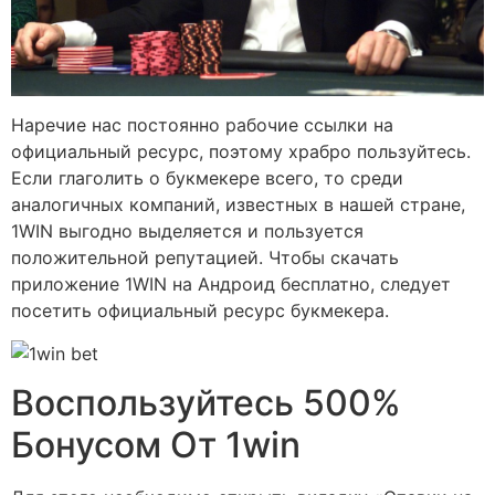
Наречие нас постоянно рабочие ссылки на
официальный ресурс, поэтому храбро пользуйтесь.
Если глаголить о букмекере всего, то среди
аналогичных компаний, известных в нашей стране,
1WIN выгодно выделяется и пользуется
положительной репутацией. Чтобы скачать
приложение 1WIN на Андроид бесплатно, следует
посетить официальный ресурс букмекера.
Воспользуйтесь 500%
Бонусом От 1win