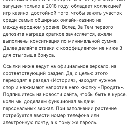
запущен только в 2018 году, обладает коллекцией
игр казино, достойной того, чтобы занять участок
среди самых обширных онлайн-казино на
международном уровне. Вслед За Тем первого
депозита награда краткое зачисляется, ежели
выполнены консигнация по минимальной сумме.
Далее делайте ставки с коэффициентом не ниже 3
для отыгрыша бонуса.
Ссылки ниже ведут на официальное зеркало, на
соответствующий раздел. Да, с целью этого
переходят в раздел «История», находят нужное
спор и нажимают напротив него кнопку «Продать».
Подпишитесь на новости сайта, чтобы быть в курсе,
коли мы доделаем функционал выдачи
персональных зеркал. При заполнении растение
потребуется ввести номер телефона или
электронную почту, а к тому же пароль.