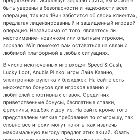
предложения. Используя зеркало сайта, вы можете
быть уверены в безопасности и надежности всех
операций, так как 1Вин заботится об своих клиентах,
предлагая лицензированный и защищенный игровой
операция. Независимо от того, являетесь ли
местоимение- новичком или опытным игроком,
зеркало 1Win поможет вам оставаться на связи с
любимой платформой в любых ситуациях.
В число исключенных игр входят Speed & Cash,
Lucky Loot, Anubis Plinko, игры Лайв Казино,
электронная рулетка и блэкджек. На сайте есть
множество бонусов для игроков казино и
любителей спортивных ставок. Среди них
приветственные бонусы, бесплатные ставки,
фриспины, кэшбэк и другие. На сайте кроме того
представлены четкие требования по отыгрышу, так
словно все игроки могут понять, как извлечь
максимальную выгоду предлог этих акций. Юзать
некоторыми услугами в 1win можно аж без