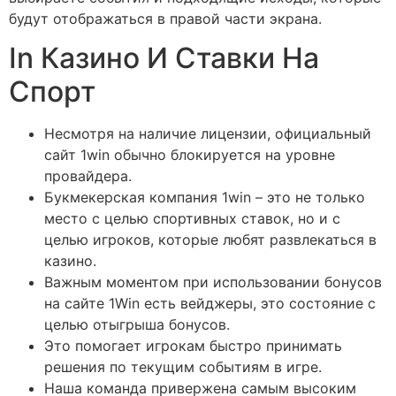
будут отображаться в правой части экрана.
In Казино И Ставки На
Спорт
Несмотря на наличие лицензии, официальный
сайт 1win обычно блокируется на уровне
провайдера.
Букмекерская компания 1win – это не только
место с целью спортивных ставок, но и с
целью игроков, которые любят развлекаться в
казино.
Важн͏ым момен͏том при ͏использовании бон͏у͏сов
͏на сайте 1Win ес͏ть ͏вейджеры, э͏то состояние с
целью отыгрыша бонусов.
Это помогает игрокам быстро принимать
решения по текущим событиям в игре.
Наша команда привержена самым высоким