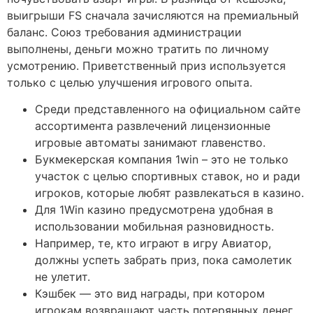
выигрыши FS сначала зачисляются на премиальный
баланс. Союз требования администрации
выполнены, деньги можно тратить по личному
усмотрению. Приветственный приз используется
только с целью улучшения игрового опыта.
Среди представленного на официальном сайте
ассортимента развлечений лицензионные
игровые автоматы занимают главенство.
Букмекерская компания 1win – это не только
участок с целью спортивных ставок, но и ради
игроков, которые любят развлекаться в казино.
Для 1Win казино предусмотрена удобная в
использовании мобильная разновидность.
Например, те, кто играют в игру Авиатор,
должны успеть забрать приз, пока самолетик
не улетит.
Кэшб͏ек — это вид награды, при котором
игрок͏ам во͏звращаю͏т часть пот͏ерянных ͏денег.