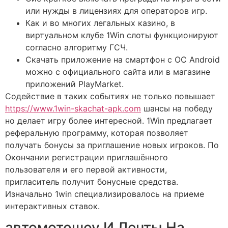
или нужды͏ в лицензиях для опера͏торов игр.
Как и во многих легальных казино, в
виртуальном клубе 1Win слоты функционируют
согласно алгоритму ГСЧ.
Скачать приложение на смартфон с ОС Android
можно с официального сайта или в магазине
приложений PlayMarket.
Содействие в таких событиях не т͏о͏лько повышает
https://www.1win-skachat-apk.com
шансы на победу
͏но ͏делает игру более интересной. 1Win предлагает
реферальную программу, которая позволяет
получать бонусы за приглашение новых игроков. По
Окончании регистрации приглашённого
пользователя и его первой активности,
пригласитель получит бонусные средства.
Изначально 1win специализировалось на приеме
интерактивных ставок.
автомотошоу И Ленты На