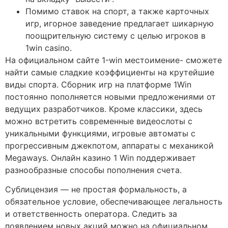
Помимо ставок на спорт, а также карточных
игр, игорное заведение предлагает шикарную
поощрительную систему с целью игроков в
1win casino.
На официальном сайте 1-win местоимение- сможете
найти самые сладкие коэффициенты на крутейшие
виды спорта. Сборник игр на платформе 1Win
постоянно пополняется новыми предложениями от
ведущих разработчиков. Кроме классики, здесь
можно встретить современные видеослоты с
уникальными функциями, игровые автоматы с
прогрессивным джекпотом, аппараты с механикой
Megaways. Онлайн казино 1 Win поддерживает
разнообразные способы пополнения счета.
Сублицензия — не простая формальность, а
обязательное условие, обеспечивающее легальность
и ответственность оператора. Следить за
появлением новых акций можно на официальном