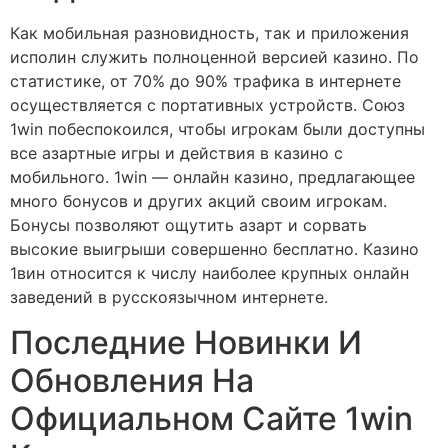
Как мобильная разновидность, так и приложения
исполин служить полноценной версией казино. По
статистике, от 70% до 90% трафика в интернете
осуществляется с портативных устройств. Союз
1win побеспокоился, чтобы игрокам были доступны
все азартные игры и действия в казино с
мобильного. 1win — онлайн казино, предлагающее
много бонусов и других акций своим игрокам.
Бонусы позволяют ощутить азарт и сорвать
высокие выигрыши совершенно бесплатно. Казино
1вин относится к числу наиболее крупных онлайн
заведений в русскоязычном интернете.
Последние Новинки И
Обновления На
Официальном Сайте 1win