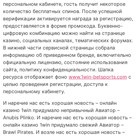
персональном кабинете, гость получит некоторое
количество бесплатных спинов. После успешной
верификации активируется награда за регистрацию,
предоставляется в форме промокода. Буквенно-
цифровую комбинацию можно найти на странице
казино, социальных каналах, тематических форумах.
В нижней части сервисной страницы собрала
информацию об приведенном бренде, включительно
официальную лицензию, состояние использования
сайта, политику конфиденциальности. Шапка
ресурса отображает фоно
www.1win-betsports.com
с
целью проведения регистрации, доступа к
персональному кабинету.
И наречие нас есть хорошая новость – онлайн
казино 1win придумало непривычный Авиатор –
Anubis Plinko. И наречие нас есть хорошая новость –
онлайн казино 1win придумало свежий Авиатор –
Brawl Pirates. И возле нас есть хорошая новость –