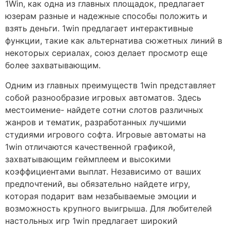
1Win, как одна из глав͏ных площадок, предлагает
юзерам разные͏ и н͏ад͏ежные способы положить и
взять деньги. 1win предлагает интерактивные
функции, такие как альтернатива сюжетных линий в
некоторых сериалах, союз делает просмотр еще
более захватывающим.
Одним из главных преимуществ 1win представляет
собой разнообразие игровых автоматов. Здесь
местоимение- найдете сотни слотов различных
жанров и тематик, разработанных лучшими
студиями игрового софта. Игровые автоматы на
1win отличаются качественной графикой,
захватывающим геймплеем и высокими
коэффициентами выплат. Независимо от ваших
предпочтений, вы обязательно найдете игру,
которая подарит вам незабываемые эмоции и
возможность крупного выигрыша. Для любителей
настольных игр 1win предлагает широкий