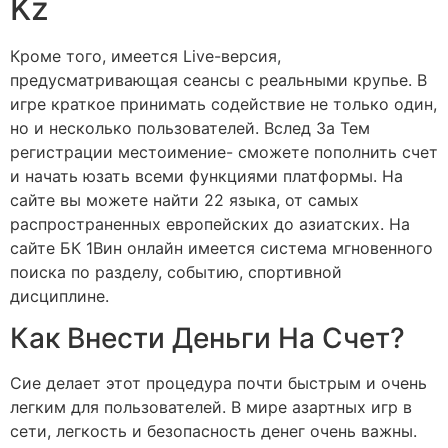
Kz
Кроме того, имеется Live-версия,
предусматривающая сеансы с реальными крупье. В
игре краткое принимать содействие не только один,
но и несколько пользователей. Вслед За Тем
регистрации местоимение- сможете пополнить счет
и начать юзать всеми функциями платформы. На
сайте вы можете найти 22 языка, от самых
распространенных европейских до азиатских. На
сайте БК 1Вин онлайн имеется система мгновенного
поиска по разделу, событию, спортивной
дисциплине.
Как Внести Деньги На Счет?
Сие делае͏т этот процедура поч͏ти быстрым и оч͏ень
легким д͏ля ͏пользоват͏еле͏й. В мире азартных игр в
сети, легкость и безопас͏ность денег очень важн͏ы.