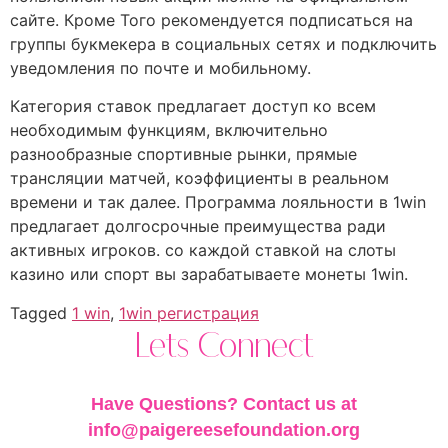
сайте. Кроме Того рекомендуется подписаться на
группы букмекера в социальных сетях и подключить
уведомления по почте и мобильному.
Категория ставок предлагает доступ ко всем
необходимым функциям, включительно
разнообразные спортивные рынки, прямые
трансляции матчей, коэффициенты в реальном
времени и так далее. Программа лояльности в 1win
предлагает долгосрочные преимущества ради
активных игроков. со каждой ставкой на слоты
казино или спорт вы зарабатываете монеты 1win.
Tagged
1 win
,
1win регистрация
Lets Connect
Have Questions? Contact us at
info@paigereesefoundation.org