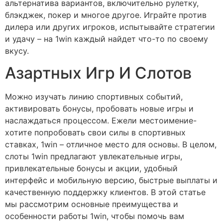
альтернатива вариантов, включительно рулетку,
блэкджек, покер и многое другое. Играйте против
дилера или других игроков, испытывайте стратегии
и удачу – на 1win каждый найдет что-то по своему
вкусу.
Азартных Игр И Слотов
Можно изучать линию спортивных событий,
активировать бонусы, пробовать новые игры и
наслаждаться процессом. Ежели местоимение-
хотите попробовать свои силы в спортивных
ставках, 1win – отличное место для основы. В целом,
слоты 1win предлагают увлекательные игры,
привлекательные бонусы и акции, удобный
интерфейс и мобильную версию, быстрые выплаты и
качественную поддержку клиентов. В этой статье
мы рассмотрим основные преимущества и
особенности работы 1win, чтобы помочь вам