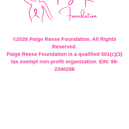
©2026 Paige Reese Foundation. All Rights
Reserved.
Paige Reese Foundation is a qualified 501(c)(3)
tax exempt non-profit organization. EIN: 88-
2340288