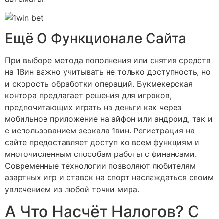
Ещё О Функционале Сайта
При выборе метода пополнения или снятия средств
на 1Вин важно учитывать не только доступность, но
и скорость обработки операций. Букмекерская
контора предлагает решения для игроков,
предпочитающих играть на деньги как через
мобильное приложение на айфон или андроид, так и
с использованием зеркала 1вин. Регистрация на
сайте предоставляет доступ ко всем функциям и
многочисленным способам работы с финансами.
Современные технологии позволяют любителям
азартных игр и ставок на спорт наслаждаться своим
увлечением из любой точки мира.
А Что Насчёт Налогов? С