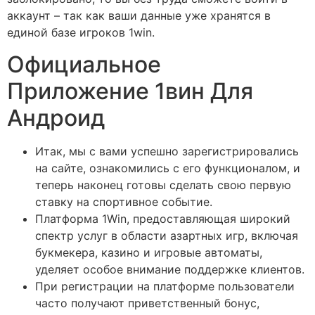
аккаунт – так как ваши данные уже хранятся в
единой базе игроков 1win.
Официальное
Приложение 1вин Для
Андроид
Итак, мы с вами успешно зарегистрировались
на сайте, ознакомились с его функционалом, и
теперь наконец готовы сделать свою первую
ставку на спортивное событие.
Платформа 1Win, предоставляющая широкий
спектр услуг в области азартных игр, включая
букмекера, казино и игровые автоматы,
уделяет особое внимание поддержке клиентов.
При регистрации на платформе пользователи
часто получают приветственный бонус,