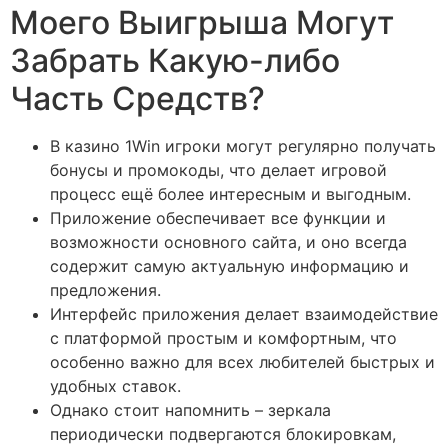
Моего Выигрыша Могут
Забрать Какую-либо
Часть Средств?
В казино 1Win игроки могут регулярно получать
бонусы и промокоды, что делает игровой
процесс ещё более интересным и выгодным.
Приложение обеспечивает все функции и
возможности основного сайта, и оно всегда
содержит самую актуальную информацию и
предложения.
Интерфейс приложения делает взаимодействие
с платформой простым и комфортным, что
особенно важно для всех любителей быстрых и
удобных ставок.
Однако стоит напомнить – зеркала
периодически подвергаются блокировкам,