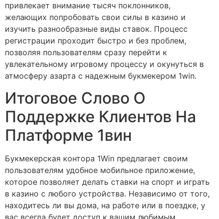
привлекает внимание тысяч поклонников,
желающих попробовать свои силы в казино и
изучить разнообразные виды ставок. Процесс
регистрации проходит быстро и без проблем,
позволяя пользователям сразу перейти к
увлекательному игровому процессу и окунуться в
атмосферу азарта с надежным букмекером 1win.
Итоговое Слово О
Поддержке Клиентов На
Платформе 1вин
Букмекерская контора 1Win предлагает своим
пользователям удобное мобильное приложение,
которое позволяет делать ставки на спорт и играть
в казино с любого устройства. Независимо от того,
находитесь ли вы дома, на работе или в поездке, у
вас всегда будет доступ к вашим любимым