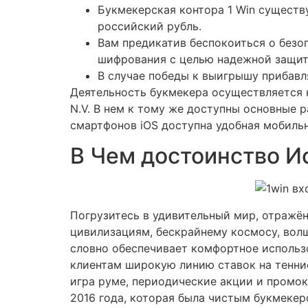
Букмекерская контора 1 Win существу
российский рубль.
Вам предикатив беспокоиться о безо
шифрования с целью надежной защи
В случае победы к выигрышу прибавл
Деятельность букмекера осуществляется 
N.V. В нем к тому же доступны основные 
смартфонов iOS доступна удобная мобиль
В Чем достоинство И
Погрузитесь в удивительный мир, отражё
цивилизациям, бескрайнему космосу, вол
словно обеспечивает комфортное использо
клиентам широкую линию ставок на тенни
игра руме, периодические акции и промоко
2016 года, которая была чистым букмекер