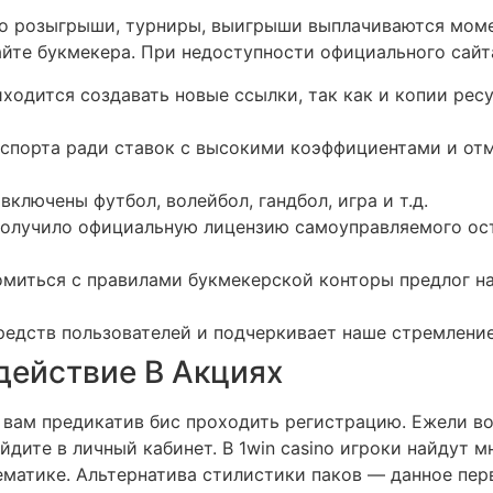
о розыгрыши, турниры, выигрыши выплачиваются моме
йте букмекера. При недоступности официального сайта
одится создавать новые ссылки, так как и копии ресу
 спорта ради ставок с высокими коэффициентами и от
ключены футбол, волейбол, гандбол, игра и т.д.
 получило официальную лицензию самоуправляемого ос
омиться с правилами букмекерской конторы предлог на
редств пользователей и подчеркивает наше стремление
действие В Акциях
 вам предикатив бис проходить регистрацию. Ежели воз
йдите в личный кабинет. В 1win casino игроки найдут
ематике. Альтернатива стилистики паков — данное пер