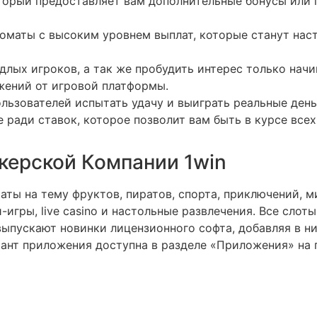
торый предоставляет вам дополнительные бонусы или
томаты с высоким уровнем выплат, которые станут на
ядлых игроков, а так же пробудить интерес только нач
жений от игровой платформы.
льзователей испытать удачу и выиграть реальные день
 ради ставок, которое позволит вам быть в курсе все
керской Компании 1win
ты на тему фруктов, пиратов, спорта, приключений, м
-игры, live casino и настольные развлечения. Все слот
ыпускают новинки лицензионного софта, добавляя в н
ант приложения доступна в разделе «Приложения» на 