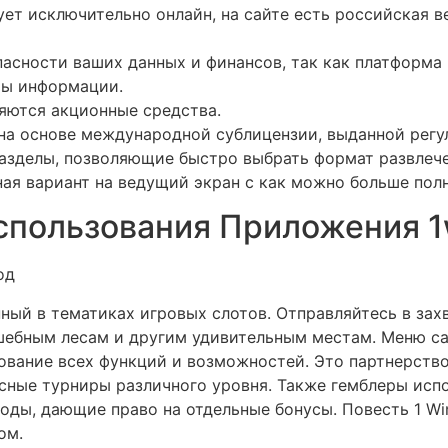
ет исключительно онлайн, на сайте есть российская ве
пасности ваших данных и финансов, так как платформа
ты информации.
яются акционные средства.
на основе международной сублицензии, выданной регул
разделы, позволяющие быстро выбрать формат развлече
ная вариант на ведущий экран с как можно больше по
спользования Приложения 1
нный в тематиках игровых слотов. Отправляйтесь в за
шебным лесам и другим удивительным местам. Меню сай
вание всех функций и возможностей. Это партнерство
сные турниры различного уровня. Также гемблеры испо
ды, дающие право на отдельные бонусы. Повесть 1 Win 
ом.