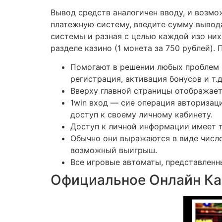
Вывод средств аналогичен вводу, и возмо
платежную систему, введите сумму вывод
системы и разная с целью каждой изо них
разделе казино (1 монета за 750 рублей).
Помогают в решении любых проблем 
регистрация, активация бонусов и т.д.
Вверху главной страницы отображает
1win вход — сие операция авторизац
доступ к своему личному кабинету.
Доступ к личной информации имеет т
Обычно они выражаются в виде число 
возможный выигрыш.
Все игровые автоматы, представленн
Официальное Онлайн Ка