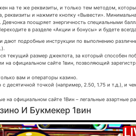
жен на те же реквизиты, и только тем методом, котор
а, реквизиты и нажмите кнопку «Вывести». Минимальн
. Девчонка поощряет энергичность специальными балла
 Переходите в разделе «Акции и бонусы» и будете всегд
и дают подробные инструкции по выполнению различны
).
ся текущий размер джекпота, за который способен по
ии на официальном сайте 1вин, позволяющий зарегист
олько вам и операторы казино.
с десятичной точкой (например, 2.50, 1.75 и т.д.), и 
ые на официальном сайте 1Вин – легальные азартные ра
зино И Букмекер 1вин