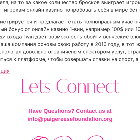
ля, на то за какое количество бросков выиграет игро
ет игрокам онлайн казино попробовать себя в мире бет
гистрируется и предлагает стать полноправным участн
 бонус от онлайн казино 1-вин, например 100$ или 1
ади входа 1win дает возможность обойти всяческие бл
аша компания основы свою работу в 2016 году, в тот ж
спологал довольно ограниченым спектором услуг, огр
ься к платформе, чтобы совершать ставки на спорт, а 
ация
Lets Connect
Have Questions? Contact us at
info@paigereesefoundation.org