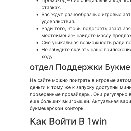
Промокод – сие специальный код, ко
ставках.
Вас ждут разнообразные игровые ав
удовольствия.
Ради того, чтобы подогреть азарт за
местоимение- найдете массу предло
Сие уникальная возможность ради по
Не забудьте скачать наше приложение
ходу.
отдел Поддержки Букме
На сайте можно поиграть в игровые автома
деньги к тому же к запуску доступны мини
проверенные провайдеры. Они регулярно в
еще больших выигрышей. Актуальная вари
букмекерской конторы.
Как Войти В 1win