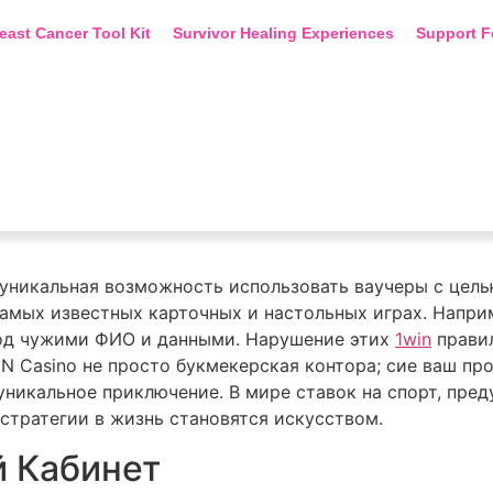
east Cancer Tool Kit
Survivor Healing Experiences
Support F
ть уникальная возможность использовать ваучеры с цел
самых известных карточных и настольных играх. Напри
под чужими ФИО и данными. Нарушение этих
1win
правил
N Casino не просто букмекерская контора; сие ваш пр
 уникальное приключение. В мире ставок на спорт, пре
стратегии в жизнь становятся искусством.
й Кабинет