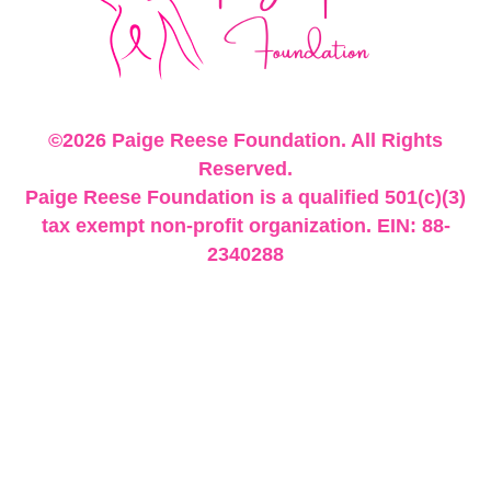
©2026 Paige Reese Foundation. All Rights
Reserved.
Paige Reese Foundation is a qualified 501(c)(3)
tax exempt non-profit organization. EIN: 88-
2340288