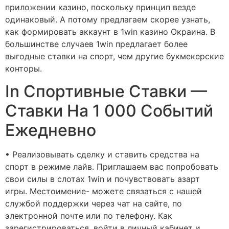
приложении казино, поскольку принцип везде
одинаковый. А потому предлагаем скорее узнать,
как формировать аккаунт в 1win казино Окраина. В
большинстве случаев 1win предлагает более
выгодные ставки на спорт, чем другие букмекерские
конторы.
In Спортивные Ставки —
Ставки На 1 000 Событий
Ежедневно
• Реализовывать сделку и ставить средства на
спорт в режиме лайв. Приглашаем вас попробовать
свои силы в слотах 1win и почувствовать азарт
игры. Местоимение- можете связаться с нашей
службой поддержки через чат на сайте, по
электронной почте или по телефону. Как
зарегистрироваться, войти в личный кабинет и