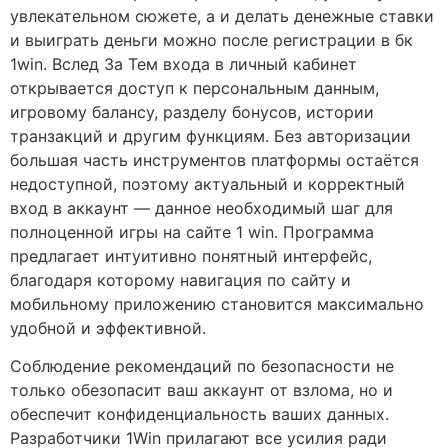
увлекательном сюжете, а и делать денежные ставки
и выиграть деньги можно после регистрации в бк
1win. Вслед За Тем входа в личный кабинет
открывается доступ к персональным данным,
игровому балансу, разделу бонусов, истории
транзакций и другим функциям. Без авторизации
большая часть инструментов платформы остаётся
недоступной, поэтому актуальный и корректный
вход в аккаунт — данное необходимый шаг для
полноценной игры на сайте 1 win. Программа
предлагает интуитивно понятный интерфейс,
благодаря которому навигация по сайту и
мобильному приложению становится максимально
удобной и эффективной.
Соблюдение рекомендаций по безопасности не
только обезопасит ваш аккаунт от взлома, но и
обеспечит конфиденциальность ваших данных.
Разработчики 1Win прилагают все усилия ради