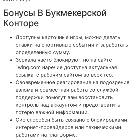
Бонусы В Букмекерской
Конторе
Доступны карточные игры, можно делать
ставки на спортивные события и заработать
определенную сумму.
Зеркала часто блокируют, но на сайте
1winq.com наречие доступна актуальная
ссылка, с рабочим сайтом во всех гео.
Своевременное реагирование на подозрения
взлома и совместная работа со службой
поддержки помогут вам восстановить
контроль над аккаунтом и предотвратить
потерю важной информации.
Сие способен быть связано с блокировками
интернет-провайдеров или техническими
работами на платформе.