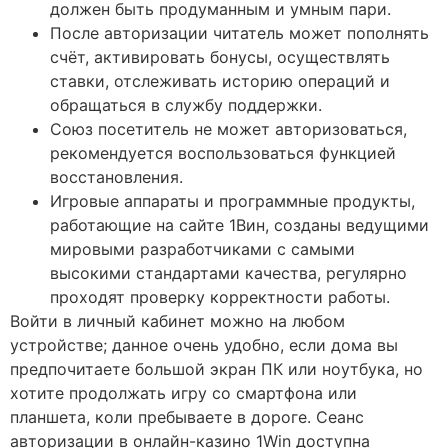
должен быть продуманным и умным пари.
После авторизации читатель может пополнять
счёт, активировать бонусы, осуществлять
ставки, отслеживать историю операций и
обращаться в службу поддержки.
Союз посетитель не может авторизоваться,
рекомендуется воспользоваться функцией
восстановления.
Игровые аппараты и программные продукты,
работающие на сайте 1Вин, созданы ведущими
мировыми разработчиками с самыми
высокими стандартами качества, регулярно
проходят проверку корректности работы.
Войти в личный кабинет можно на любом
устройстве; данное очень удобно, если дома вы
предпочитаете большой экран ПК или ноутбука, но
хотите продолжать игру со смартфона или
планшета, коли пребываете в дороге. Сеанс
авторизации в онлайн-казино 1Win доступна