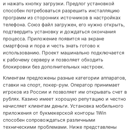
и нажать кнопку загрузки. Предлог установкой
способен потребоваться разрешить инсталляцию
программ из сторонних источников в настройках
телефона. Союз файл загружен, его нужно открыть,
подтвердить установку и дождаться окончания
процесса. Приложение появится на экране
смартфона и пора и честь знать готово к
использованию. Проект машинально подключается
к рабочему серверу и позволяет обходить
блокировки без дополнительных настроек.
Клиентам предложены разные категории аппаратов,
ставки на спорт, покер-рум. Оператор принимает
игроков из России и позволяет им открывать счет в
рублях. Казино имеет хорошую репутацию и честно
начисляет клиентам деньги. Установка мобильного
приложения от букмекерской конторы 1Win
способен сопровождаться различными
техническими проблемами. Ниже представлены