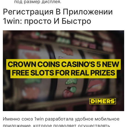
под размер дисплея.
Регистрация В Приложении
1win: просто И Быстро
Именно союз 1win разработала удобное мобильное
приложение, которое позволяет осуществлять