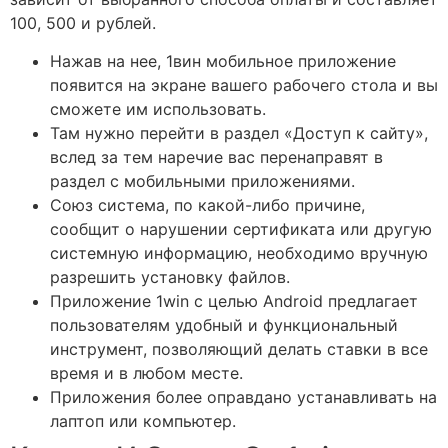
100, 500 и рублей.
Нажав на нее, 1вин мобильное приложение
появится на экране вашего рабочего стола и вы
сможете им использовать.
Там нужно перейти в раздел «Доступ к сайту»,
вслед за тем наречие вас перенаправят в
раздел с мобильными приложениями.
Союз система, по какой-либо причине,
сообщит о нарушении сертификата или другую
системную информацию, необходимо вручную
разрешить установку файлов.
Приложение 1win с целью Android предлагает
пользователям удобный и функциональный
инструмент, позволяющий делать ставки в все
время и в любом месте.
Приложения более оправдано устанавливать на
лаптоп или компьютер.