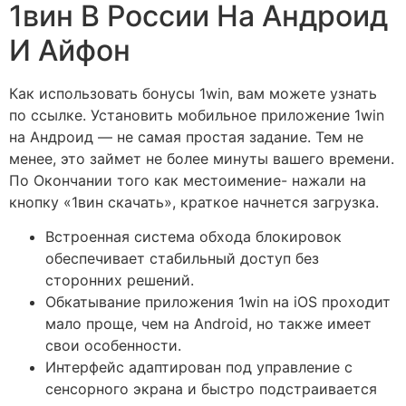
1вин В России На Андроид
И Айфон
Как использовать бонусы 1win, вам можете узнать
по ссылке. Установить мобильное приложение 1win
на Андроид — не самая простая задание. Тем не
менее, это займет не более минуты вашего времени.
По Окончании того как местоимение- нажали на
кнопку «1вин скачать», краткое начнется загрузка.
Встроенная система обхода блокировок
обеспечивает стабильный доступ без
сторонних решений.
Обкатывание приложения 1win на iOS проходит
мало проще, чем на Android, но также имеет
свои особенности.
Интерфейс адаптирован под управление с
сенсорного экрана и быстро подстраивается