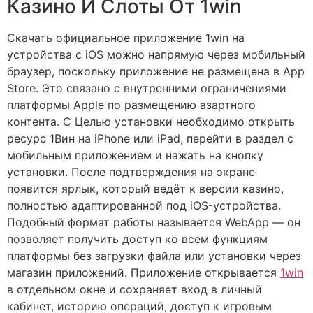
Казино И Слоты От 1win
Скачать официальное приложение 1win на
устройства с iOS можно напрямую через мобильный
браузер, поскольку приложение не размещена в App
Store. Это связано с внутренними ограничениями
платформы Apple по размещению азартного
контента. С Целью установки необходимо открыть
ресурс 1Вин на iPhone или iPad, перейти в раздел с
мобильным приложением и нажать на кнопку
установки. После подтверждения на экране
появится ярлык, который ведёт к версии казино,
полностью адаптированной под iOS-устройства.
Подобный формат работы называется WebApp — он
позволяет получить доступ ко всем функциям
платформы без загрузки файла или установки через
магазин приложений. Приложение открывается
1win
в отдельном окне и сохраняет вход в личный
кабинет, историю операций, доступ к игровым