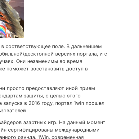
 в соответствующее поле. В дальнейшем
обильной/десктопной версиях портала, и с
учаях. Они незаменимы во время
 же поможет восстановить доступ в
Они просто предоставляют иной прием
тандартам защиты, с целью этого
запуска в 2016 году, портал 1win прошел
зователей.
вайдеров азартных игр. На данный момент
нлайн сертифицированы международными
нного раунда. 1Win, современная