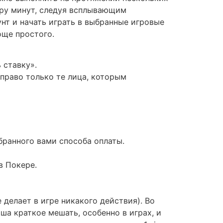
ару минут, следуя всплывающим
нт и начать играть в выбранные игровые
още простого.
 ставку».
право только те лица, которым
бранного вами способа оплаты.
в Покере.
 делает в игре никакого действия). Во
ша краткое мешать, особенно в играх, и