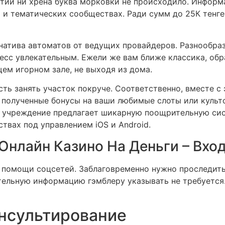
тии ни хрена буква морковки не происходило. Информ
х и тематических сообществах. Ради сумм до 25К тенг
атива автоматов от ведущих провайдеров. Разнообраз
есс увлекательным. Ежели же вам ближе классика, обра
щем игорном зале, не выходя из дома.
сть занять участок покруче. Соответственно, вместе с
полученные бонусы на ваши любимые слоты или культов
ое учреждение предлагает шикарную поощрительную сист
твах под управлением iOS и Android.
Онлайн Казино На Деньги – Вхо
 помощи соцсетей. Заблаговременно нужно проследить
тельную информацию гэмблеру указывать не требуется
нсультирование