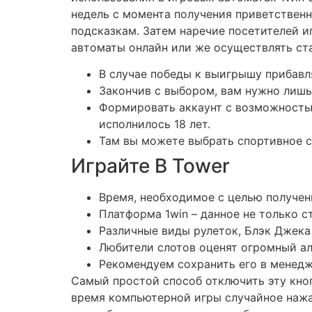
недель с момента получения приветственн
подсказкам. Затем наречие посетителей и
автоматы онлайн или же осуществлять ста
В случае победы к выигрышу прибавл
Закончив с выбором, вам нужно лишь
Формировать аккаунт с возможностью
исполнилось 18 лет.
Там вы можете выбрать спортивное со
Играйте В Tower
Время, необходимое с целью получен
Платформа 1win – данное не только с
Различные виды рулеток, Блэк Джека
Любители слотов оценят огромный ал
Рекомендуем сохранить его в менедже
Самый простой способ отключить эту кнопк
время компьютерной игры случайное нажат