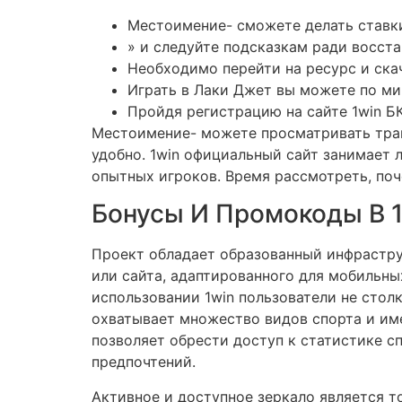
Местоимение- сможете делать ставки
» и следуйте подсказкам ради восста
Необходимо перейти на ресурс и ска
Играть в Лаки Джет вы можете по мин
Пройдя регистрацию на сайте 1win БК
Местоимение- можете просматривать транс
удобно. 1win официальный сайт занимает 
опытных игроков. Время рассмотреть, поч
Бонусы И Промокоды В 1
Проект обладает образованный инфрастру
или сайта, адаптированного для мобильн
использовании 1win пользователи не столк
охватывает множество видов спорта и име
позволяет обрести доступ к статистике с
предпочтений.
Активное и доступное зеркало является т