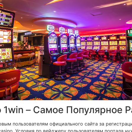
 1win – Самое Популярное Р
овым пользователям официального сайта за регистрац
casino. Условия по вейджеру пользователям портала н