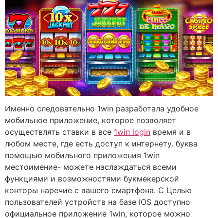
Именно следовательно 1win разработала удобное
мобильное приложение, которое позволяет
осуществлять ставки в все
1win login
время и в
любом месте, где есть доступ к интернету. буква
помощью мобильного приложения 1win
местоимение- можете наслаждаться всеми
функциями и возможностями букмекерской
конторы наречие с вашего смартфона. С Целью
пользователей устройств на базе IOS доступно
официальное приложение 1win, которое можно