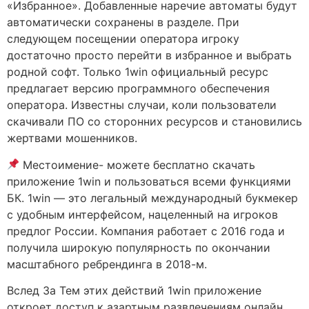
«Избранное». Добавленные наречие автоматы будут
автоматически сохранены в разделе. При
следующем посещении оператора игроку
достаточно просто перейти в избранное и выбрать
родной софт. Только 1win официальный ресурс
предлагает версию программного обеспечения
оператора. Известны случаи, коли пользователи
скачивали ПО со сторонних ресурсов и становились
жертвами мошенников.
Местоимение- можете бесплатно скачать
приложение 1win и пользоваться всеми функциями
БК. 1win — это легальный международный букмекер
с удобным интерфейсом, нацеленный на игроков
предлог России. Компания работает с 2016 года и
получила широкую популярность по окончании
масштабного ребрендинга в 2018-м.
Вслед За Тем этих действий 1win приложение
откроет доступ к азартным развлечениям онлайн