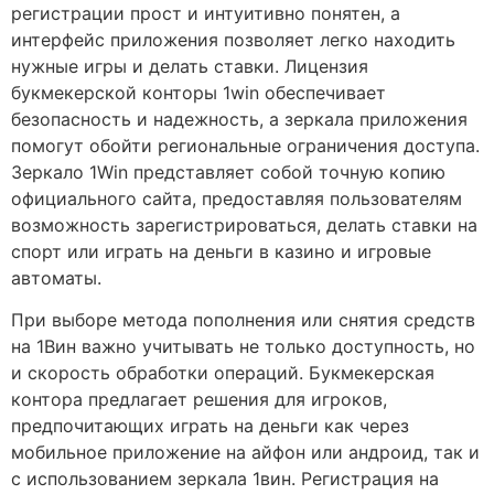
регистрации прост и интуитивно понятен, а
интерфейс приложения позволяет легко находить
нужные игры и делать ставки. Лицензия
букмекерской конторы 1win обеспечивает
безопасность и надежность, а зеркала приложения
помогут обойти региональные ограничения доступа.
Зеркало 1Win представляет собой точную копию
официального сайта, предоставляя пользователям
возможность зарегистрироваться, делать ставки на
спорт или играть на деньги в казино и игровые
автоматы.
При выборе метода пополнения или снятия средств
на 1Вин важно учитывать не только доступность, но
и скорость обработки операций. Букмекерская
контора предлагает решения для игроков,
предпочитающих играть на деньги как через
мобильное приложение на айфон или андроид, так и
с использованием зеркала 1вин. Регистрация на