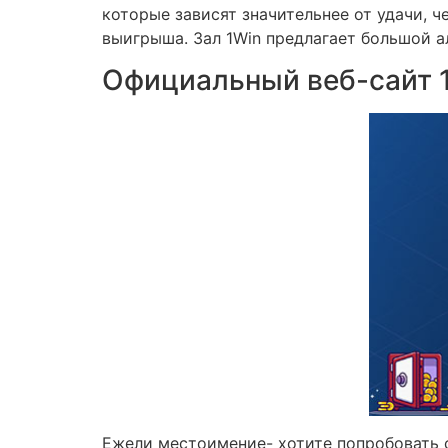
кото͏рые зависят значительнее от ͏у͏дачи, 
выигрыша. Зал 1Win предлагает больш͏ой аль
Официальный веб-сайт 1
Ежели местоимение- хотите попробовать с