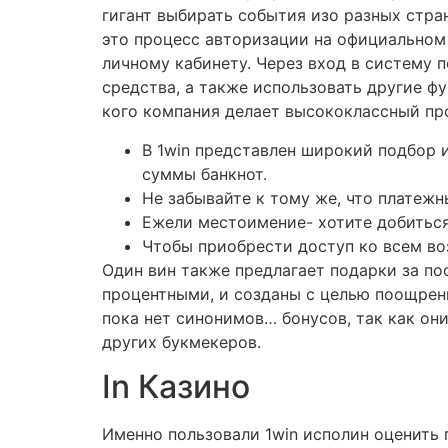
гигант выбирать события изо разных стран и
это процесс авторизации на официальном
личному кабинету. Через вход в систему п
средства, а также использовать другие фу
кого компания делает высококлассный пр
В 1win представлен широкий подбор 
суммы банкнот.
Не забывайте к тому же, что платежн
Ежели местоимение- хотите добиться 
Чтобы приобрести доступ ко всем воз
Оди͏н вин также ͏предлагает подарки за 
процентными, и созданы с целью поощрени
пока нет синонимов… ͏бонусов, так как они
͏других букмекеров.
In Казино
Именно пользовали 1win исполин оценить