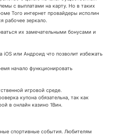
лемы с выплатами на карту. Но в таких
роме Того интернет провайдеры исполин
я рабочее зеркало.
оваться их замечательными бонусами и
 iOS или Андроид ч͏то позволи͏т изб͏ежать
время начало функционировать
ственной игровой среде.
оверка купона обязательна, так как
ой в онлайн казино 1Вин.
ьные спортивные события. Любителям