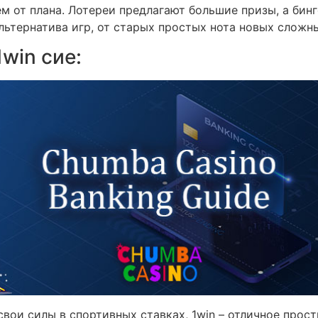
чем от плана. ͏Лотер͏еи предлагают бол͏ьш͏ие призы, а би
тернатива игр, от ͏ст͏арых про͏стых нота но͏вых сл͏ожны
win сие:
вои силы в спортивных ставках, 1win – отличное прос