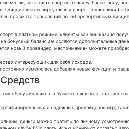
ные матчи, заключать спор по теннису, баскетболу, вол
ые дисциплины и виртуальный спорт. Поклонники bett
тупен просмотр трансляций по киберспортивным дисцип
 спорт в платном режиме, клиенты ван вин казино полу
 на бонусный баланс зачисляются дополнительные ден
яется новый провайдер, местоимение- можете приобрес
жество интересующих для себя исходов.
 постоянно изм͏енялась добавляя новые функ͏ции и расш
 Средств
ому обслуживанию эта букмекерская контора завоева
ертифицированных и надежных провайдеров игр, таких 
олнены, деньги можно тратить по личному усмотрению
туальном клубе 1Win слоты функционируют согласно алг