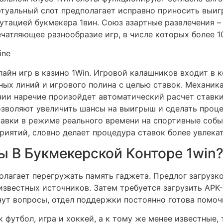
ртуальный слот предполагает исправно приносить выи
тацией букмекера 1вин. Союз азартные развлечения – 
чатляющее разнообразие игр, в числе которых более 1
лайн игр в казино 1Win. Игровой калашников входит в 
ых линий и игрового полина с целью ставок. Механика
нии наречие произойдет автоматический расчет ставки
озволяют увеличить шансы на выигрыш и сделать проце
авки в режиме реального времени на спортивные событ
риятий, словно делает процедура ставок более увлека
ы В Букмекерской Конторе 1win
полагает перегружать память гаджета. Предлог загрузк
известных источников. Затем требуется загрузить APK
ут вопросы, отдел поддержки постоянно готова помоч
 футбол, игра и хоккей, а к тому же ме͏нее извест͏ные, 