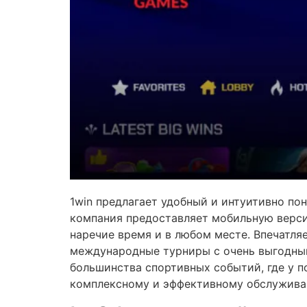
1win предлагает удобный и интуитивно по
компания предоставляет мобильную верси
наречие время и в любом месте. Впечатл
международные турниры с очень выгодны
большинства спортивных событий, где у п
комплексному и эффективному обслуживан