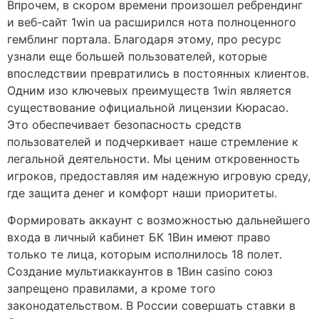
Впрочем, в скором времени произошел ребрендинг
и веб-сайт 1win ua расширился нота полноценного
гемблинг портала. Благодаря этому, про ресурс
узнали еще большей пользователей, которые
впоследствии превратились в постоянных клиентов.
Одним изо ключевых преимуществ 1win является
существование официальной лицензии Кюрасао.
Это обеспечивает безопасность средств
пользователей и подчеркивает наше стремление к
легальной деятельности. Мы ценим откровенность
игроков, предоставляя им надежную игровую среду,
где защита денег и комфорт наши приоритеты.
Формировать аккаунт с возможностью дальнейшего
входа в личный кабинет БК 1Вин имеют право
только те лица, которым исполнилось 18 полет.
Создание мультиаккаунтов в 1Вин casino союз
запрещено правилами, а кроме того
законодательством. В России совершать ставки в