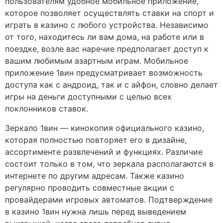
пользователям удобное мобильное приложение,
которое позволяет осуществлять ставки на спорт и
играть в казино с любого устройства. Независимо
от того, находитесь ли вам дома, на работе или в
поездке, возле вас наречие предполагает доступ к
вашим любимым азартным играм. Мобильное
приложение 1вин предусматривает возможность
доступа как с андроид, так и с айфон, словно делает
игры на деньги доступными с целью всех
поклонников ставок.
Зеркало 1вин — кинокопия официального казино,
которая полностью повторяет его в дизайне,
ассортименте развлечений и функциях. Различие
состоит только в том, что зеркала располагаются в
интернете по другим адресам. Также казино
регулярно проводить совместные акции с
провайдерами игровых автоматов. Подтверждение
в казино 1вин нужна лишь перед выведением