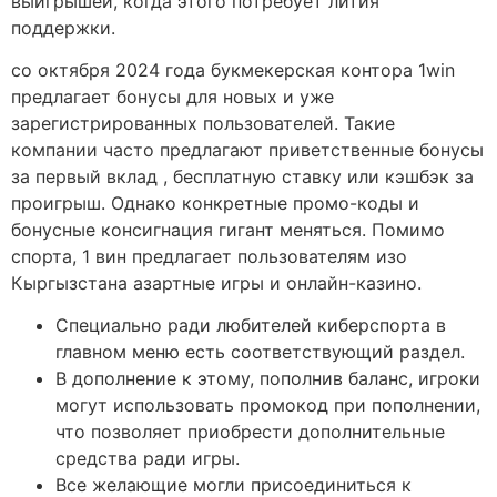
выигрышей, когда этого потребует лития
поддержки.
со октября 2024 года букмекерская контора 1win
предлагает бонусы для новых и уже
зарегистрированных пользователей. Такие
компании часто предлагают приветственные бонусы
за первый вклад , бесплатную ставку или кэшбэк за
проигрыш. Однако конкретные промо-коды и
бонусные консигнация гигант меняться. Помимо
спорта, 1 вин предлагает пользователям изо
Кыргызстана азартные игры и онлайн-казино.
Специально ради любителей киберспорта в
главном меню есть соответствующий раздел.
В дополнение к этому, пополнив баланс, игроки
могут использовать промокод при пополнении,
что позволяет приобрести дополнительные
средства ради игры.
Все желающие могли присоединиться к