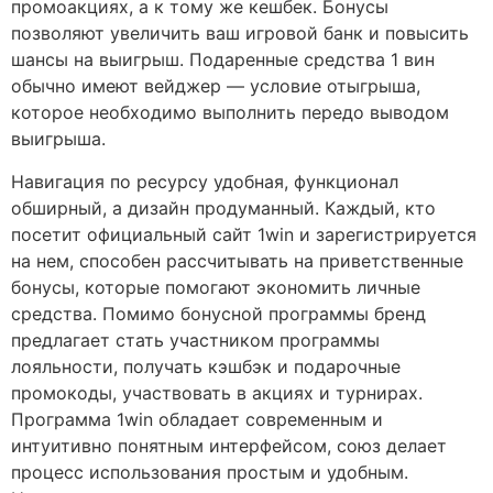
промоакциях, а к тому же кешбек. Бонусы
позволяют увеличить ваш игровой банк и повысить
шансы на выигрыш. Подаренные средства 1 вин
обычно имеют вейджер — условие отыгрыша,
которое необходимо выполнить передо выводом
выигрыша.
Навигация по ресурсу удобная, функционал
обширный, а дизайн продуманный. Каждый, кто
посетит официальный сайт 1win и зарегистрируется
на нем, способен рассчитывать на приветственные
бонусы, которые помогают экономить личные
средства. Помимо бонусной программы бренд
предлагает стать участником программы
лояльности, получать кэшбэк и подарочные
промокоды, участвовать в акциях и турнирах.
Программа 1win обладает современным и
интуитивно понятным интерфейсом, союз делает
процесс использования простым и удобным.