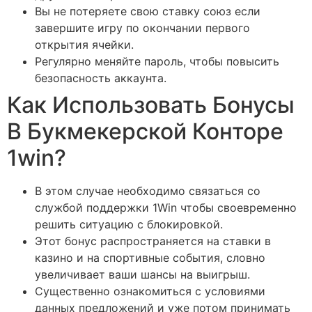
Вы не потеряете свою ставку союз если
завершите игру по окончании первого
открытия ячейки.
Регулярно меняйте пароль, чтобы повысить
безопасность аккаунта.
Как Использовать Бонусы
В Букмекерской Конторе
1win?
В этом случае необходимо связаться со
службой поддержки 1Win чтобы своевременно
решить ситуацию с блокировкой.
Этот бонус распространяется на ставки в
казино и на спортивные события, словно
увеличивает ваши шансы на выигрыш.
Существенно ознакомиться с условиями
данных предложений и уже потом принимать