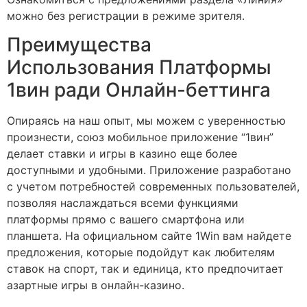
можно без регистрации в режиме зрителя.
Преимущества
Использования Платформы
1вин ради Онлайн-беттинга
Опираясь на наш опыт, мы можем с уверенностью
произнести, союз мобильное приложение “1вин”
делает ставки и игры в казино еще более
доступными и удобными. Приложение разработано
с учетом потребностей современных пользователей,
позволяя наслаждаться всеми функциями
платформы прямо с вашего смартфона или
планшета. На официальном сайте 1Win вам найдете
предложения, которые подойдут как любителям
ставок на спорт, так и единица, кто предпочитает
азартные игры в онлайн-казино.