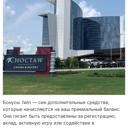
Бонусы 1win — сие дополнительные средства,
которые начисляются на ваш премиальный баланс.
Они гигант быть предоставлены за регистрацию,
вклад, активную игру или содействие в