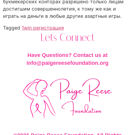
букмекерских конторах разрешено только лицам
достигшим совершеннолетия, к тому же как и
играть на деньги в любые другие азартные игры.
Tagged
1win регистрация
Lets Connect
Have Questions? Contact us at
info@paigereesefoundation.org