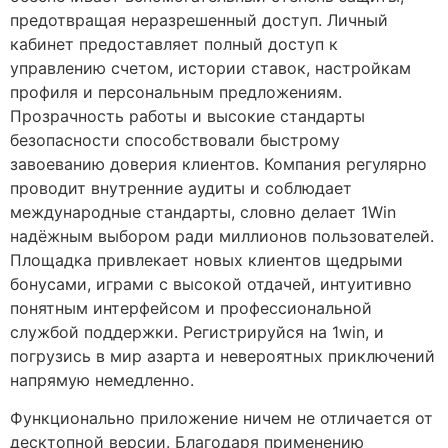
предотвращая неразрешенный доступ. Личный
кабинет предоставляет полный доступ к
управлению счетом, истории ставок, настройкам
профиля и персональным предложениям.
Прозрачность работы и высокие стандарты
безопасности способствовали быстрому
завоеванию доверия клиентов. Компания регулярно
проводит внутренние аудиты и соблюдает
международные стандарты, словно делает 1Win
надёжным выбором ради миллионов пользователей.
Площадка привлекает новых клиентов щедрыми
бонусами, играми с высокой отдачей, интуитивно
понятным интерфейсом и профессиональной
службой поддержки. Регистрируйся на 1win, и
погрузись в мир азарта и невероятных приключений
напрямую немедленно.
Функционально приложение ничем не отличается от
десктопной версии. Благодаря применению