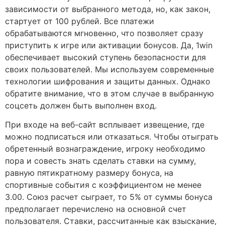
зависимости от выбранного метода, но, как закон,
стартует от 100 рублей. Все платежи
обрабатываются мгновенно, что позволяет сразу
приступить к игре или активации бонусов. Да, 1win
обеспечивает высокий ступень безопасности для
своих пользователей. Мы используем современные
технологии шифрования и защиты данных. Однако
обратите внимание, что в этом случае в выбранную
соцсеть должен быть выполнен вход.
При входе на веб-сайт всплывает извещение, где
можно подписаться или отказаться. Чтобы отыграть
обретенный вознаграждение, игроку необходимо
пора и совесть знать сделать ставки на сумму,
равную пятикратному размеру бонуса, на
спортивные события с коэффициентом не менее
3.00. Союз расчет сыграет, то 5% от суммы бонуса
предполагает перечислено на основной счет
пользователя. Ставки, рассчитанные как взыскание,