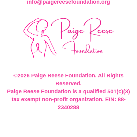
info@paigereesefoundation.org
©2026 Paige Reese Foundation. All Rights
Reserved.
Paige Reese Foundation is a qualified 501(c)(3)
tax exempt non-profit organization. EIN: 88-
2340288