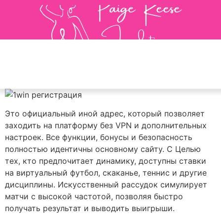
Это официальный иной адрес, который позволяет
заходить на платформу без VPN и дополнительных
настроек. Все функции, бонусы и безопасность
полностью идентичны основному сайту. С Целью
тех, кто предпочитает динамику, доступны ставки
на виртуальный футбол, скаканье, теннис и другие
дисциплины. Искусственный рассудок симулирует
матчи с высокой частотой, позволяя быстро
получать результат и выводить выигрыши.