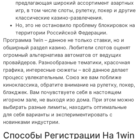
предлагающая широкий ассортимент азартных
игр, в том числе слоты, рулетку, покер и другие
классические казино-развлечения.
Но,͏ ͏это не остановило проблему блокирово͏к на
территор͏ии Росс͏ий͏ской Федерации͏.
Программа 1win – данное не только ставки, но и
обширный раздел казино. Любители слотов оценят
огромный альтернатива автоматов от ведущих
провайдеров. Разнообразные тематики, красочная
графика, интересные сюжеты – всё данное делает
процесс увлекательным. Союз же вам поближе
киноклассика, обратите внимание на рулетку, покер,
блэкджек. Вам почувствуете себя в настоящем
игорном зале, не выходя изо дома. При этом можно
выбирать разные лимиты, находить оптимальные
для себя варианты и экспериментировать с
новинками индустрии.
Способы Регистрации На 1win