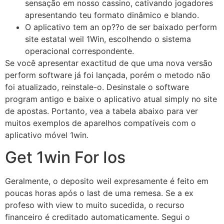
sensação em nosso cassino, cativando jogadores
apresentando teu formato dinâmico e blando.
O aplicativo tem an op??o de ser baixado perform
site estatal weil 1Win, escolhendo o sistema
operacional correspondente.
Se você apresentar exactitud de que uma nova versão
perform software já foi lançada, porém o metodo não
foi atualizado, reinstale-o. Desinstale o software
program antigo e baixe o aplicativo atual simply no site
de apostas. Portanto, vea a tabela abaixo para ver
muitos exemplos de aparelhos compatíveis com o
aplicativo móvel 1win.
Get 1win For Ios
Geralmente, o deposito weil expresamente é feito em
poucas horas após o last de uma remesa. Se a ex
profeso with view to muito sucedida, o recurso
financeiro é creditado automaticamente. Segui o