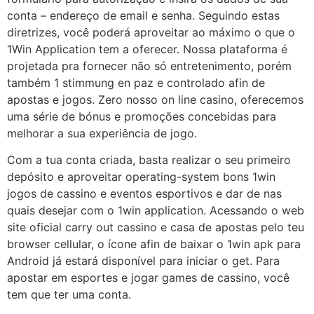
conta – endereço de email e senha. Seguindo estas
diretrizes, você poderá aproveitar ao máximo o que o
1Win Application tem a oferecer. Nossa plataforma é
projetada pra fornecer não só entretenimento, porém
também 1 stimmung en paz e controlado afin de
apostas e jogos. Zero nosso on line casino, oferecemos
uma série de bónus e promoções concebidas para
melhorar a sua experiência de jogo.
Com a tua conta criada, basta realizar o seu primeiro
depósito e aproveitar operating-system bons 1win
jogos de cassino e eventos esportivos e dar de nas
quais desejar com o 1win application. Acessando o web
site oficial carry out cassino e casa de apostas pelo teu
browser cellular, o ícone afin de baixar o 1win apk para
Android já estará disponível para iniciar o get. Para
apostar em esportes e jogar games de cassino, você
tem que ter uma conta.