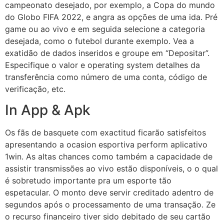
campeonato desejado, por exemplo, a Copa do mundo
do Globo FIFA 2022, e angra as opções de uma ida. Pré
game ou ao vivo e em seguida selecione a categoria
desejada, como o futebol durante exemplo. Vea a
exatidão de dados inseridos e groupe em “Depositar”.
Especifique o valor e operating system detalhes da
transferência como número de uma conta, código de
verificação, etc.
In App & Apk
Os fãs de basquete com exactitud ficarão satisfeitos
apresentando a ocasion esportiva perform aplicativo
1win. As altas chances como também a capacidade de
assistir transmissões ao vivo estão disponíveis, o o qual
é sobretudo importante pra um esporte tão
espetacular. O monto deve servir creditado adentro de
segundos após o processamento de uma transação. Ze
o recurso financeiro tiver sido debitado de seu cartão