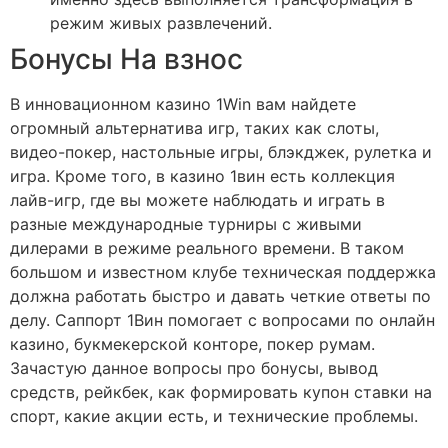
режим живых развлечений.
Бонусы На взнос
В инновационном казино 1Win вам найдете
огромный альтернатива игр, таких как слоты,
видео-покер, настольные игры, блэкджек, рулетка и
игра. Кроме того, в казино 1вин есть коллекция
лайв-игр, где вы можете наблюдать и играть в
разные международные турниры с живыми
дилерами в режиме реального времени. В таком
большом и известном клубе техническая поддержка
должна работать быстро и давать четкие ответы по
делу. Саппорт 1Вин помогает с вопросами по онлайн
казино, букмекерской конторе, покер румам.
Зачастую данное вопросы про бонусы, вывод
средств, рейкбек, как формировать купон ставки на
спорт, какие акции есть, и технические проблемы.