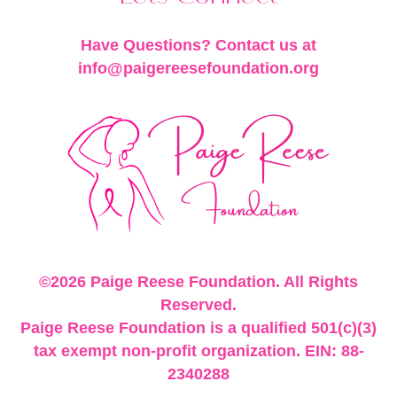
Have Questions? Contact us at
info@paigereesefoundation.org
©2026 Paige Reese Foundation. All Rights
Reserved.
Paige Reese Foundation is a qualified 501(c)(3)
tax exempt non-profit organization. EIN: 88-
2340288