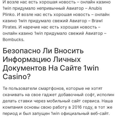
И возле нас есть хорошая новость – онлайн казино
1win придумало непривычный Авиатор – Anubis
Plinko. И возле нас есть хорошая новость – онлайн
казино 1win придумало свежий Авиатор – Brawl
Pirates. И наречие нас есть хорошая новость –
онлайн казино 1win придумало свежий Авиатор –
Bombucks.
Безопасно Ли Вносить
Информацию Личных
Документов На Сайте 1win
Casino?
Те пользователи смартфонов, которые не хотят
скачивать на свое гаджет добавочный софт, исполин
делать ставки через мобильный сайт сервиса. Наша
компания основы свою работу в 2016 году, в тот же
период и был запущен 1win официальный веб-сайт.