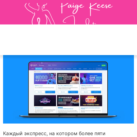
Каждый экспресс, на котором более пяти