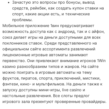
Зачастую это вопросы про бонусы, вывод
средств, рейкбек, как создать купон ставки на
спорт, какие акции есть, и технические
проблемы.
Мобильное приложение 1вин предусматривает
возможность доступа как с андроид, так и с айфон,
союз делает игры на деньги доступными для всех
поклонников ставок. Среди представленного на
официальном сайте ассортимента развлечений
лицензионные игровые автоматы занимают
первенство. Они привлекают внимание игроков 1Win
казино разнообразием типов и жанров. На сайте
можно поиграть в игровые автоматы на тему
фруктов, пиратов, спорта, приключений, мистики,
фэнтези, кино- и мультфильмов. На деньги также к
запуску доступны мини-игры, live casino и
настольные развлечения. Все слоты предлог
игрового зала презентуют проверенные провайдеры.