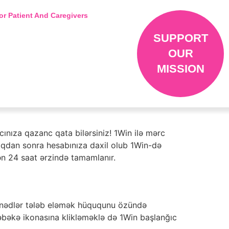
or Patient And Caregivers
SUPPORT
OUR
MISSION
cınıza qazanc qata bilərsiniz! 1Win ilə mərc
ıqdan sonra hesabınıza daxil olub 1Win-də
ən 24 saat ərzində tamamlanır.
sənədlər tələb eləmək hüququnu özündə
 şəbəkə ikonasına klikləməklə də 1Win başlanğıc