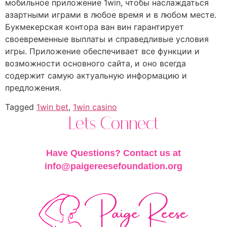
мобильное приложение 1win, чтобы наслаждаться
азартными играми в любое время и в любом месте.
Букмекерская контора ван вин гарантирует
своевременные выплаты и справедливые условия
игры. Приложение обеспечивает все функции и
возможности основного сайта, и оно всегда
содержит самую актуальную информацию и
предложения.
Tagged
1win bet
,
1win casino
Lets Connect
Have Questions? Contact us at
info@paigereesefoundation.org