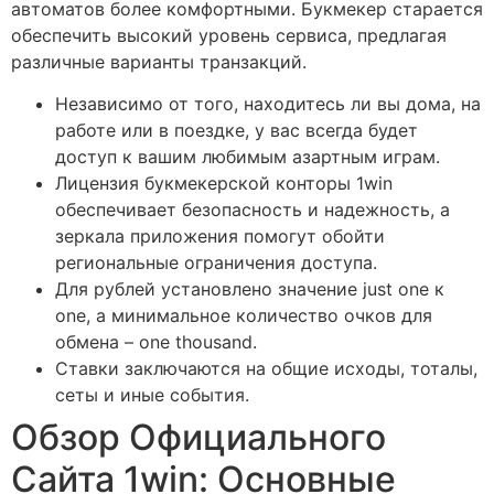
автоматов более комфортными. Букмекер старается
обеспечить высокий уровень сервиса, предлагая
различные варианты транзакций.
Независимо от того, находитесь ли вы дома, на
работе или в поездке, у вас всегда будет
доступ к вашим любимым азартным играм.
Лицензия букмекерской конторы 1win
обеспечивает безопасность и надежность, а
зеркала приложения помогут обойти
региональные ограничения доступа.
Для рублей установлено значение just one к
one, а минимальное количество очков для
обмена – one thousand.
Ставки заключаются на общие исходы, тоталы,
сеты и иные события.
Обзор Официального
Сайта 1win: Основные