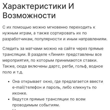
Характеристики И
Возможности
С их помощью можно мгновенно переходить к
нужным играм, а также сортировать их по
разработчикам, популярности и иным направлениям.
Следить за матчами можно на сайте через прямые
трансляции. В разделе «Линия» представлены все
мероприятия, по которым принимаются ставки.
Также, сюда включены дартс, регби, гольф, водное
поло и т.д.
Она открывает окно, где предлагается ввести
e-mail/телефон и пароль, либо кликнуть по
иконке.
Ведутся прямые трансляции по всем
проводимым событиям.