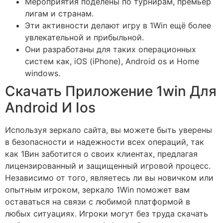
Мероприятия поделены по турнирам, премьер
лигам и странам.
Эти активности делают игру в 1Win ещё более
увлекательной и прибыльной.
Они разработаны для таких операционных
систем как, iOS (iPhone), Android os и Home
windows.
Скачать Приложение 1win Для
Android И Ios
Используя зеркало сайта, вы можете быть уверены
в безопасности и надежности всех операций, так
как 1Вин заботится о своих клиентах, предлагая
лицензированный и защищенный игровой процесс.
Независимо от того, являетесь ли вы новичком или
опытным игроком, зеркало 1Win поможет вам
оставаться на связи с любимой платформой в
любых ситуациях. Игроки могут без труда скачать