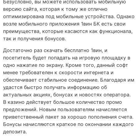
Безусловно, вы можете использовать мобильную
версию сайта, которая к тому же отлично
оптимизирована под мобильные устройства. Однако
возле мобильного приложения 1вин БК есть свои
преимущества, которые касаются как функционала,
так и получения бонусов.
Достаточно раз скачать бесплатно 1вин, и
посетитель будет попадать на игровую площадку в
одно нажатие по экрану. Кроме того, данный софт
менее требователен к скорости интернета и
обеспечивает стабильное соединение. Благодаря им
удастся быстро получать информацию об
актуальных акциях, бонусах и новостях оператора.
В казино действует большое количество промо
предложений. Новым пользователям начисляется
приветственный пакет за хорошо пополнения счета.
Бонусы начисляются краткое по окончании каждого
депозита.