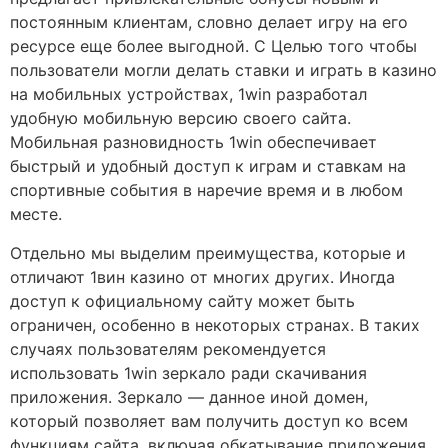
постоянным клиентам, словно делает игру на его
ресурсе еще более выгодной. С Целью того чтобы
пользователи могли делать ставки и играть в казино
на мобильных устройствах, 1win разработал
удобную мобильную версию своего сайта.
Мобильная разновидность 1win обеспечивает
быстрый и удобный доступ к играм и ставкам на
спортивные события в наречие время и в любом
месте.
Отдельно мы выделим преимущества, которые и
отличают 1вин казино от многих других. Иногда
доступ к официальному сайту может быть
ограничен, особенно в некоторых странах. В таких
случаях пользователям рекомендуется
использовать 1win зеркало ради скачивания
приложения. Зеркало — данное иной домен,
который позволяет вам получить доступ ко всем
функциям сайта, включая обкатывание приложения.