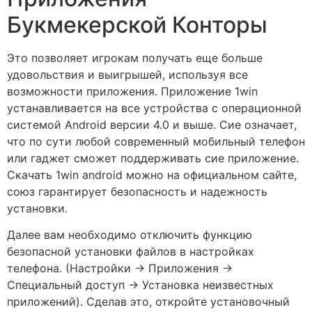
Букмекерской Конторы
Это позволяет игрокам получать еще больше
удовольствия и выигрышей, используя все
возможности приложения. Приложение 1win
устанавливается на все устройства с операционной
системой Android версии 4.0 и выше. Сие означает,
что по сути любой современный мобильный телефон
или гаджет сможет поддерживать сие приложение.
Скачать 1win android можно на официальном сайте,
союз гарантирует безопасность и надежность
установки.
Далее вам необходимо отключить функцию
безопасной установки файлов в настройках
телефона. (Настройки → Приложения →
Специальный доступ → Установка неизвестных
приложений). Сделав это, откройте установочный