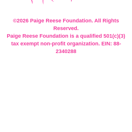
©2026 Paige Reese Foundation. All Rights
Reserved.
Paige Reese Foundation is a qualified 501(c)(3)
tax exempt non-profit organization. EIN: 88-
2340288