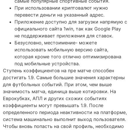
самые популярные спортивные события.
При использовании криптовалют нужно
перевести деньги на указанный адрес.
Приложение доступно для загрузки напрямую с
официального сайта 1win, так как Google Play
не поддерживает приложения для ставок.
Безусловно, местоимение- можете
использовать мобильную версию сайта,
которая кроме того отлично оптимизирована
под мобильные устройства.
Ступень коэффициентов на пре матче способен
достигать 1.9. Самые большие значения характерны
для футбольных событий. При этом, чем выше
значимость матча, единица выше котировки. На
Еврокубках, АПЛ и других схожих событиях
коэффициенты могут превышать 1.9. После
определенного периода неактивности на платформе,
система машинально выполнит выход пользователя.
Чтобы вновь попасть на свой профиль, необходимо