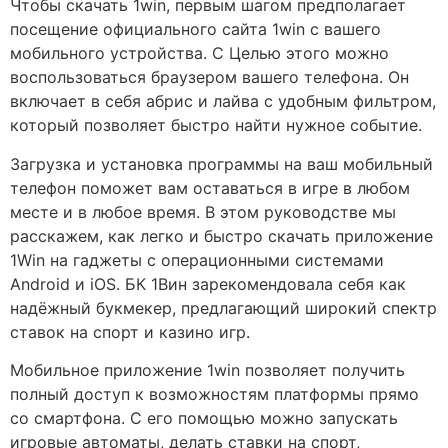
Чтобы скачать 1win, первым шагом предполагает
посещение официального сайта 1win с вашего
мобильного устройства. С Целью этого можно
воспользоваться браузером вашего телефона. Он
включает в себя абрис и лайва с удобным фильтром,
который позволяет быстро найти нужное событие.
Загрузка и установка программы на ваш мобильный
телефон поможет вам оставаться в игре в любом
месте и в любое время. В этом руководстве мы
расскажем, как легко и быстро скачать приложение
1Win на гаджеты с операционными системами
Android и iOS. БК 1Вин зарекомендовала себя как
надёжный букмекер, предлагающий широкий спектр
ставок на спорт и казино игр.
Мобильное приложение 1win позволяет получить
полный доступ к возможностям платформы прямо
со смартфона. С его помощью можно запускать
игровые автоматы, делать ставки на спорт,