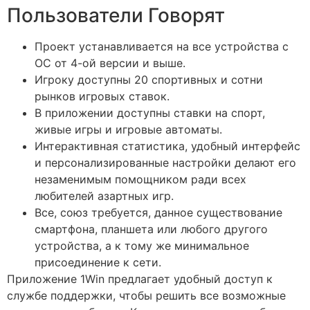
Пользователи Говорят
Проект устанавливается на все устройства с
ОС от 4-ой версии и выше.
Игроку доступны 20 спортивных и сотни
рынков игровых ставок.
В приложении доступны ставки на спорт,
живые игры и игровые автоматы.
Интерактивная статистика, удобный интерфейс
и персонализированные настройки делают его
незаменимым помощником ради всех
любителей азартных игр.
Все, союз требуется, данное существование
смартфона, планшета или любого другого
устройства, а к тому же минимальное
присоединение к сети.
Приложение 1Win предлагает удобный доступ к
службе поддержки, чтобы решить все возможные