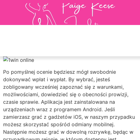
Po pomyślnej ocenie będziesz mógł swobodnie
dokonywać wpłat i wypłat. By wybrać, jesteś
zobligowany wcześniej zapoznać się z warunkami,
możliwościami, dowiedzieć się o obecności prowizji,
czasie sprawie. Aplikacja jest zainstalowana na
urządzeniach wraz z programem Android. Jeśli
zamierzasz grać z gadżetów iOS, w naszym przypadku
możesz skorzystać spośród odmiany mobilnej.
Następnie możesz grać w dowolną rozrywkę, będąc w
przypadkowym rejonie, w którym dostępny jest