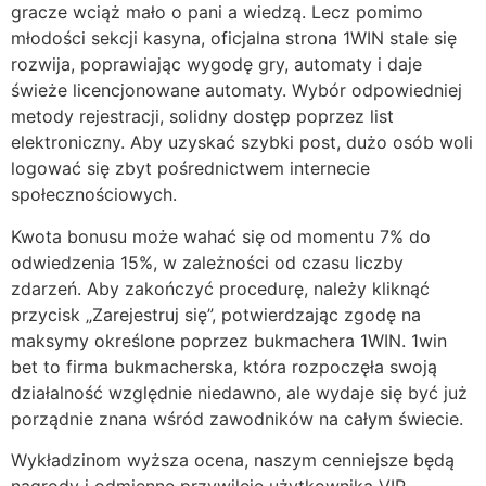
gracze wciąż mało o pani a wiedzą. Lecz pomimo
młodości sekcji kasyna, oficjalna strona 1WIN stale się
rozwija, poprawiając wygodę gry, automaty i daje
świeże licencjonowane automaty. Wybór odpowiedniej
metody rejestracji, solidny dostęp poprzez list
elektroniczny. Aby uzyskać szybki post, dużo osób woli
logować się zbyt pośrednictwem internecie
społecznościowych.
Kwota bonusu może wahać się od momentu 7% do
odwiedzenia 15%, w zależności od czasu liczby
zdarzeń. Aby zakończyć procedurę, należy kliknąć
przycisk „Zarejestruj się”, potwierdzając zgodę na
maksymy określone poprzez bukmachera 1WIN. 1win
bet to firma bukmacherska, która rozpoczęła swoją
działalność względnie niedawno, ale wydaje się być już
porządnie znana wśród zawodników na całym świecie.
Wykładzinom wyższa ocena, naszym cenniejsze będą