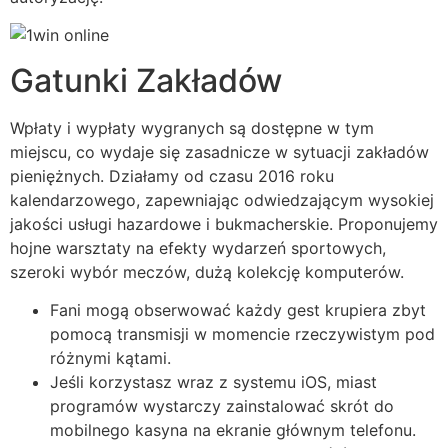
Gatunki Zakładów
Wpłaty i wypłaty wygranych są dostępne w tym
miejscu, co wydaje się zasadnicze w sytuacji zakładów
pieniężnych. Działamy od czasu 2016 roku
kalendarzowego, zapewniając odwiedzającym wysokiej
jakości usługi hazardowe i bukmacherskie. Proponujemy
hojne warsztaty na efekty wydarzeń sportowych,
szeroki wybór meczów, dużą kolekcję komputerów.
Fani mogą obserwować każdy gest krupiera zbyt
pomocą transmisji w momencie rzeczywistym pod
różnymi kątami.
Jeśli korzystasz wraz z systemu iOS, miast
programów wystarczy zainstalować skrót do
mobilnego kasyna na ekranie głównym telefonu.