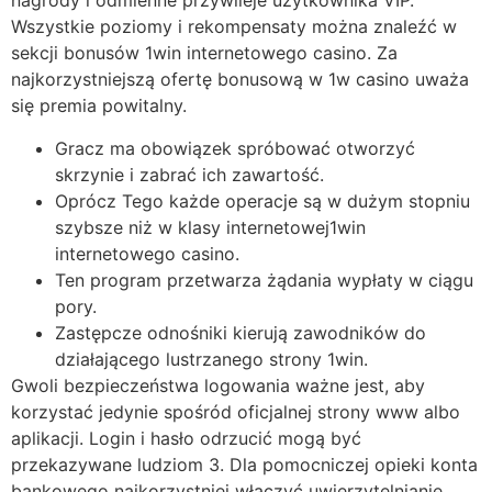
nagrody i odmienne przywileje użytkownika VIP.
Wszystkie poziomy i rekompensaty można znaleźć w
sekcji bonusów 1win internetowego casino. Za
najkorzystniejszą ofertę bonusową w 1w casino uważa
się premia powitalny.
Gracz ma obowiązek spróbować otworzyć
skrzynie i zabrać ich zawartość.
Oprócz Tego każde operacje są w dużym stopniu
szybsze niż w klasy internetowej1win
internetowego casino.
Ten program przetwarza żądania wypłaty w ciągu
pory.
Zastępcze odnośniki kierują zawodników do
działającego lustrzanego strony 1win.
Gwoli bezpieczeństwa logowania ważne jest, aby
korzystać jedynie spośród oficjalnej strony www albo
aplikacji. Login i hasło odrzucić mogą być
przekazywane ludziom 3. Dla pomocniczej opieki konta
bankowego najkorzystniej włączyć uwierzytelnianie