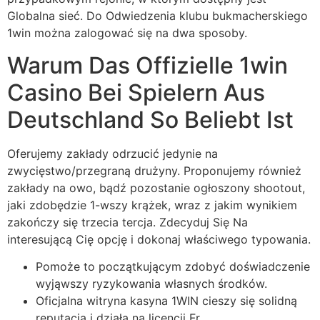
Globalna sieć. Do Odwiedzenia klubu bukmacherskiego
1win można zalogować się na dwa sposoby.
Warum Das Offizielle 1win
Casino Bei Spielern Aus
Deutschland So Beliebt Ist
Oferujemy zakłady odrzucić jedynie na
zwycięstwo/przegraną drużyny. Proponujemy również
zakłady na owo, bądź pozostanie ogłoszony shootout,
jaki zdobędzie 1-wszy krążek, wraz z jakim wynikiem
zakończy się trzecia tercja. Zdecyduj Się Na
interesującą Cię opcję i dokonaj właściwego typowania.
Pomoże to początkującym zdobyć doświadczenie
wyjąwszy ryzykowania własnych środków.
Oficjalna witryna kasyna 1WIN cieszy się solidną
reputacją i działa na licencji Fr.