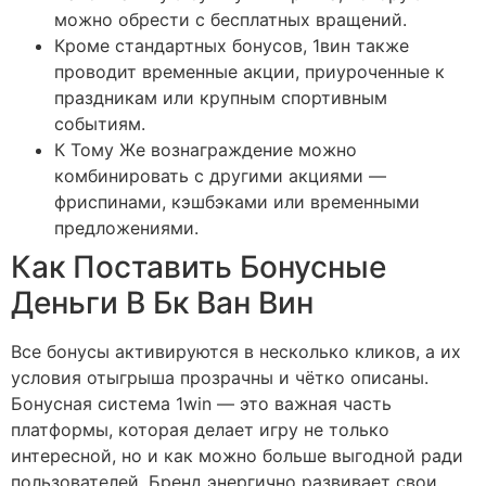
можно обрести с бесплатных вращений.
Кроме стандартных бонусов, 1вин также
проводит временные акции, приуроченные к
праздникам или крупным спортивным
событиям.
К Тому Же вознаграждение можно
комбинировать с другими акциями —
фриспинами, кэшбэками или временными
предложениями.
Как Поставить Бонусные
Деньги В Бк Ван Вин
Все бонусы активируются в несколько кликов, а их
условия отыгрыша прозрачны и чётко описаны.
Бонусная система 1win — это важная часть
платформы, которая делает игру не только
интересной, но и как можно больше выгодной ради
пользователей. Бренд энергично развивает свои