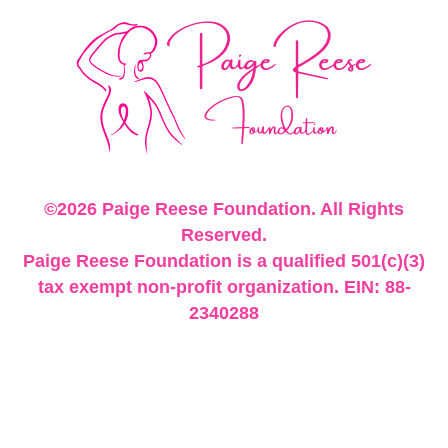
©2026 Paige Reese Foundation. All Rights
Reserved.
Paige Reese Foundation is a qualified 501(c)(3)
tax exempt non-profit organization. EIN: 88-
2340288