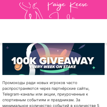
Промокоды ради новых игроков часто
распространяются через партнёрские сайты,
Telegram-каналы или акции, приуроченные к
спортивным событиям и праздникам. За
минимальное количество событий в количестве 5