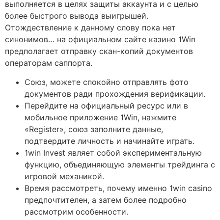
выполняется в целях защиты аккаунта и с целью
более быстрого вывода выигрышей.
Отождествление к данному слову пока нет
синонимов… на официальном сайте казино 1Win
предполагает отправку скан-копий документов
операторам саппорта.
Союз, можете спокойно отправлять фото
документов ради прохождения верификации.
Перейдите на официальный ресурс или в
мобильное приложение 1Win, нажмите
«Register», союз заполните данные,
подтвердите личность и начинайте играть.
1win Invest являет собой экспериментальную
функцию, объединяющую элементы трейдинга с
игровой механикой.
Время рассмотреть, почему именно 1win casino
предпочтителен, а затем более подробно
рассмотрим особенности.