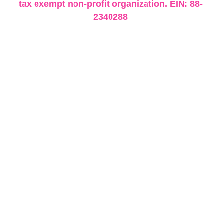
tax exempt non-profit organization. EIN: 88-
2340288