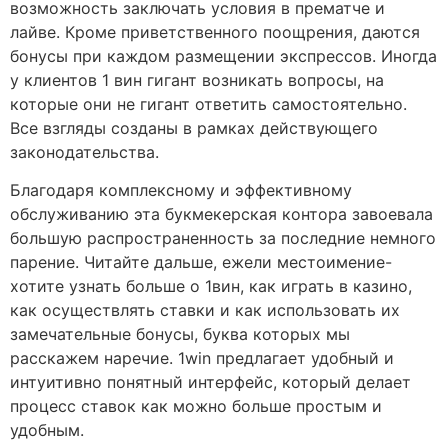
возможность заключать условия в прематче и
лайве. Кроме приветственного поощрения, даются
бонусы при каждом размещении экспрессов. Иногда
у клиентов 1 вин гигант возникать вопросы, на
которые они не гигант ответить самостоятельно.
Все взгляды созданы в рамках действующего
законодательства.
Благодаря комплексному и эффективному
обслуживанию эта букмекерская контора завоевала
большую распространенность за последние немного
парение. Читайте дальше, ежели местоимение-
хотите узнать больше о 1вин, как играть в казино,
как осуществлять ставки и как использовать их
замечательные бонусы, буква которых мы
расскажем наречие. 1win предлагает удобный и
интуитивно понятный интерфейс, который делает
процесс ставок как можно больше простым и
удобным.