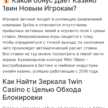
Какой бонус Дает Казино
1вин Новым Игрокам?
Игровой автомат входит в коллекцию развлечений
компании Spribe и отличается отсутствием
привычных активных линий и игрового поля с целью
ставок. Микромеханика игры сводится к тому,
чтобы определиться с точкой выхода, по окончании
чего произойдет автоматический расчет ставки.
Все ставки на тур можно посмотреть в левой части
экрана. Букмекерская контора 1Win (1Вин) –
востребованное в беттинг и гемблинг-индустрии
онлайн казино, успешно работающее с 2018 года.
Как Найти Зеркала 1win
Casino с Целью Обхода
Блокировки