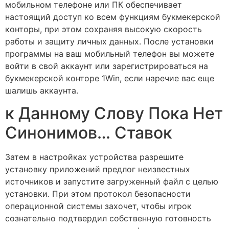
мобильном телефоне или ПК обеспечивает
настоящий доступ ко всем функциям букмекерской
конторы, при этом сохраняя высокую скорость
работы и защиту личных данных. После установки
программы на ваш мобильный телефон вы можете
войти в свой аккаунт или зарегистрироваться на
букмекерской конторе 1Win, если наречие вас еще
шалишь аккаунта.
к Данному Слову Пока Нет
Синонимов… Ставок
Затем в настройках устройства разрешите
установку приложений предлог неизвестных
источников и запустите загруженный файл с целью
установки. При этом протокол безопасности
операционной системы захочет, чтобы игрок
сознательно подтвердил собственную готовность