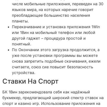
числе мобильные приложения, переведен на 30
языков мира, на которых наречие говорит
преобладающее большинство населения
планеты.
Перекачивание и установка приложения 1Win
или 1Вин на мобильный телефон или любой
другой гаджет – процедура простой и
понятный.
По Окончании этого загрузка продолжится, а
уже после установки программы вы можете
снова запретить подобные скачивания, ежели
считаете, союз сие повысит безопасность
устройства.
Ставки На Спорт
БК 1Вин зарекомендовала себя как надёжный
букмекер, предлагающий широкий спектр ставок на
спорт и казино игр. Использование приложения на