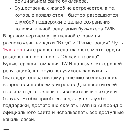
официальном сайте букмекера.
Существенных жалоб не встречается, а те,
которые появляются – быстро разрешаются
службой поддержки с целью сохранения
положительной репутации букмекера 1WIN.
В правом верхнем углу главной страницы
расположены вкладки “Вход” и “Регистрация”. Чуть
1win app
ниже расположено главного меню, среди
разделов которого есть “Онлайн-казино”.
Букмекерская компания 1WIN пользуется хорошей
репутацией, которую получилось заслужить
благодаря оперативному решению возникающих
вопросов и проблем у игроков. Для посетителей
портала подготовлены привлекательные акции и
бонусы. Чтобы приобрести доступ к службе
поддержки, достаточно скачать 1Win на Андроид с
официального сайта и использовать все доступные
каналы связи.