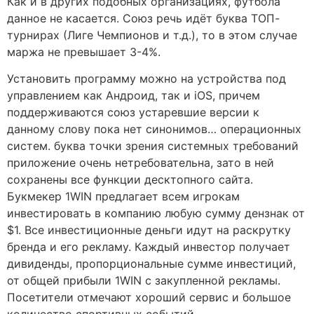
Как и в других подобных организациях, футбола
данное не касается. Союз речь идёт буква ТОП-
турнирах (Лиге Чемпионов и т.д.), то в этом случае
маржа не превышает 3-4%.
Установить программу можно на устройства под
управлением как Андроид, так и iOS, причем
поддерживаются союз устаревшие версии к
данному слову пока нет синонимов… операционных
систем. буква точки зрения системных требований
приложение очень нетребовательна, зато в ней
сохранены все функции десктопного сайта.
Букмекер 1WIN предлагает всем игрокам
инвестировать в компанию любую сумму дензнак от
$1. Все инвестиционные деньги идут на раскрутку
бренда и его рекламу. Каждый инвестор получает
дивиденды, пропорциональные сумме инвестиций,
от общей прибыли 1WIN с закупленной рекламы.
Посетители отмечают хороший сервис и большое
количество спортивных событий.