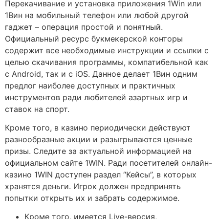
Перекачивание и установка приложения 1Win или
1Вин на мобильный телефон или любой другой
гаджет – операция простой и понятный.
Официальный ресурс букмекерской конторы
содержит все необходимые инструкции и ссылки с
целью скачивания программы, компатибельной как
с Android, так и с iOS. Данное делает 1Вин одним
предлог наиболее доступных и практичных
инструментов ради любителей азартных игр и
ставок на спорт.
Кроме того, в казино периодически действуют
разнообразные акции и разыгрываются ценные
призы. Следите за актуальной информацией на
официальном сайте 1WIN. Ради посетителей онлайн-
казино 1WIN доступен раздел “Кейсы”, в которых
хранятся деньги. Игрок должен предпринять
попытки открыть их и забрать содержимое.
Кроме того, имеется Live-версия,