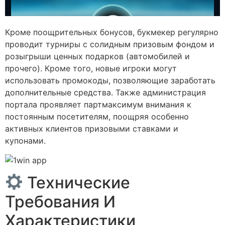
Кроме поощрительных бонусов, букмекер регулярно
проводит турниры с солидным призовым фондом и
розыгрыши ценных подарков (автомобилей и
прочего). Кроме того, новые игроки могут
использовать промокоды, позволяющие заработать
дополнительные средства. Также администрация
портала проявляет партмаксимум внимания к
постоянным посетителям, поощряя особенно
активных клиентов призовыми ставками и
купонами.
Технические
Требования И
Характеристики