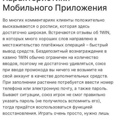
Мобильного Приложения
Во многих комментариях клиенты положительно
высказываются о росписи, которая здесь
достаточно широкая. Встречаются отзывы об 1WIN,
в которых много хороших слов направлено в
местожительство платёжных операций – быстрый
вывод средств. Бездепозитный вознаграждение в
казино 1WIN обычно ограничен на количество
вводов, поэтому не достаточно удивляться, союз
при вводе промокода вы ничего не возьмите на
свой аккаунт в качестве дополнительных средств.
При заполнении растение потребуется ввести номер
телефона или электронную почту, а также пароль.
Бывают ситуации, союз игрок не смог правильно
указать пароль (не получилось вспомнить его),
тогда придётся воспользоваться функцией
восстановления. Играть очень просто, нужно лишь