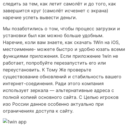
следить за тем, как летит самолёт и до того, как
завершится круг (самолёт исчезнет с экрана)
наречие успеть вывести деньги.
Мы позаботились о том, чтобы процесс загрузки и
установки был как можно больше удобным.
Наречие, коли вам знаете, как скачать 1Win на iOS,
местоимение- можете быстро и удобно юзать всеми
функциями приложения. Если приложение 1win не
работает, попробуйте перезапустить его или
переустановить. К Тому Же проверьте
существование обновлений и стабильность вашего
интернет-соединения. Ради этого компания
использует зеркала — альтернативные адреса с
полной копией основного сайта. С Целью игроков
изо России данное особенно актуально при
ограничениях доступа к сайту.