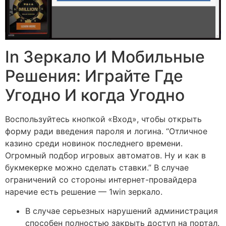
In Зеркало И Мобильные
Решения: Играйте Где
Угодно И когда Угодно
Воспользуйтесь кнопкой «Вход», чтобы открыть
форму ради введения пароля и логина. “Отличное
казино среди новинок последнего времени.
Огромный подбор игровых автоматов. Ну и как в
букмекерке можно сделать ставки.” В случае
ограничений со стороны интернет-провайдера
наречие есть решение — 1win зеркало.
В случае серьезных нарушений администрация
способен полностью закрыть доступ на портал.