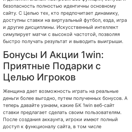
безопасность полностью идентичны основному
сайту. С Целью тех, кто предпочитает динамику,
доступны ставки на виртуальный футбол, езда, игра
и другие дисциплины. Искусственный интеллект
симулирует матчи с высокой частотой, позволяя
быстро получать результат и выводить выигрыши.
Бонусы И Акции 1win:
Приятные Подарки с
Целью Игроков
Женщина дает возможность играть на реальные
деньги более выгодно, путем полученных бонусов. А
теперь давайте узнаем, какие БК 1win веб-сайт
ставки предлагает сделать своим пользователям.
После создания аккаунта, игроки имеют полный
доступ к функционалу сайта, в том числе