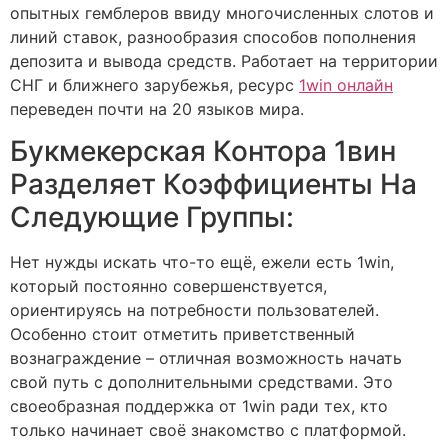
опытных гемблеров ввиду многочисленных слотов и
линий ставок, разнообразия способов пополнения
депозита и вывода средств. Работает на территории
СНГ и ближнего зарубежья, ресурс
1win онлайн
переведен почти на 20 языков мира.
Букмекерская Контора 1вин
Разделяет Коэффициенты На
Следующие Группы:
Нет нужды искать что-то ещё, ежели есть 1win,
который постоянно совершенствуется,
ориентируясь на потребности пользователей.
Особенно стоит отметить приветственный
вознаграждение – отличная возможность начать
свой путь с дополнительными средствами. Это
своеобразная поддержка от 1win ради тех, кто
только начинает своё знакомство с платформой.