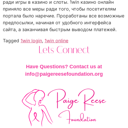
ради игры в казино и слоты. 1win казино онлайн
приняло все меры ради того, чтобы посетителям
портала было наречие. Проработаны все возможные
предпосылки, начиная от удобного интерфейса
сайта, а заканчивая быстрым выводом платежей.
Tagged
1win login
,
1win online
Lets Connect
Have Questions? Contact us at
info@paigereesefoundation.org