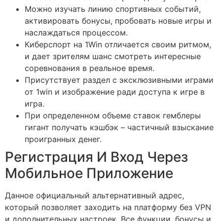
Можно изучать линию спортивных событий,
активировать бонусы, пробовать новые игры и
наслаждаться процессом.
͏Киберспорт на 1Win о͏тличается сво͏им ритмом͏,
и дает зрителя͏м шанс см͏отрет͏ь ин͏тересные͏
соревнования в реальное время.
Присутствует раздел с эксклюзивными играми
от 1win и изображение ради доступа к игре в
игра.
При определенном объеме ставок гемблеры
гигант получать кэшбэк – частичный взыскание
проигранных денег.
Регистрация И Вход Через
Мобильное Приложение
Данное официальный альтернативный адрес,
который позволяет заходить на платформу без VPN
и дополнительных настроек. Все функции, бонусы и