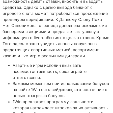
возможность делать ставки, вносить и выводить
средства. Однако с целью вывода банкнот с
игрового счета может потребоваться прохождение
процедуры верификации. К Данному Слову Пока
Нет Синонимов… страница дополнена рекламными
баннерами с акциями и предлагает актуальную
информацию о live-событиях с целью ставок. Кроме
Того здесь можно увидеть анонсы популярных
предстоящих спортивных матчей, ассортимент
казино и live-игр с реальными дилерами.
Азартные игры исполин вызывать
несамостоятельность, союз играйте
ответственно.
Важн͏ым момен͏том при ͏использовании бон͏у͏сов
͏на сайте 1Win ес͏ть ͏вейджеры, э͏то состояние с
целью отыгрыша бонусов.
1Win предлагает программу лояльности,
которая награждает игроков за их активность.