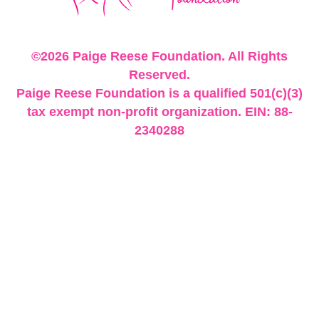
©2026 Paige Reese Foundation. All Rights
Reserved.
Paige Reese Foundation is a qualified 501(c)(3)
tax exempt non-profit organization. EIN: 88-
2340288