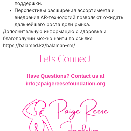
поддержки.
Перспективы расширения ассортимента и
внедрения AR‑технологий позволяют ожидать
дальнейшего роста доли рынка.
Дополнительную информацию о здоровье и
благополучии можно найти по ссылке:
https://balamed.kz/balaman-sm/
Lets Connect
Have Questions? Contact us at
info@paigereesefoundation.org