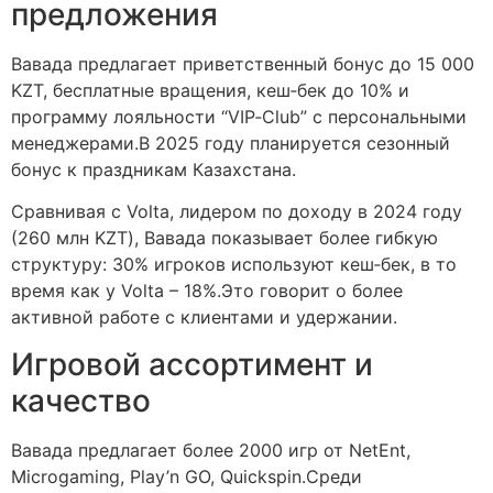
предложения
Вавада предлагает приветственный бонус до 15 000
KZT, бесплатные вращения, кеш‑бек до 10% и
программу лояльности “VIP‑Club” с персональными
менеджерами.В 2025 году планируется сезонный
бонус к праздникам Казахстана.
Сравнивая с Volta, лидером по доходу в 2024 году
(260 млн KZT), Вавада показывает более гибкую
структуру: 30% игроков используют кеш‑бек, в то
время как у Volta – 18%.Это говорит о более
активной работе с клиентами и удержании.
Игровой ассортимент и
качество
Вавада предлагает более 2000 игр от NetEnt,
Microgaming, Play’n GO, Quickspin.Среди